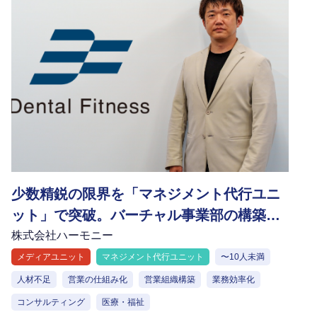
少数精鋭の限界を「マネジメント代行ユニ
ット」で突破。バーチャル事業部の構築で
事業拡大を加速
株式会社ハーモニー
メディアユニット
マネジメント代行ユニット
〜10人未満
人材不足
営業の仕組み化
営業組織構築
業務効率化
コンサルティング
医療・福祉