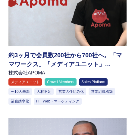
約3ヶ月で会員数200社から700社へ。「マ
マワークス」「メディアユニット」
「Sales Platform」を活用し急成長を遂げ
株式会社APOMA
る株式会社APOMAの戦略
メディアユニット
Crowd Members
Sales Platform
〜10人未満
人材不足
営業の仕組み化
営業組織構築
業務効率化
IT・Web・マーケティング