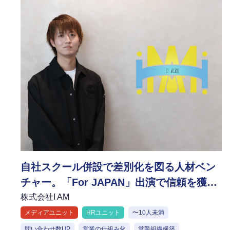
自社スクール併設で差別化を図る人材ベン
チャー。「For JAPAN」出演で信頼を獲得
し、「HRユニット」で次なる組織改革へ
株式会社I AM
メディアユニット
HRユニット
〜10人未満
問い合わせ数UP
営業の仕組み化
営業組織構築