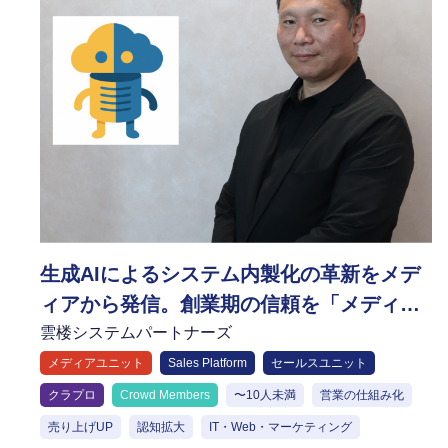
生成AIによるシステム内製化の革新をメデ
ィアから発信。創業期の信頼を「メディア
ユニット」で構築し、営業の武器に変える
雲楼システムパートナーズ
メディアユニット
Sales Platform
セールスユニット
クラプロ
Crowd Members
〜10人未満
営業の仕組み化
売り上げUP
認知拡大
IT・Web・マーケティング