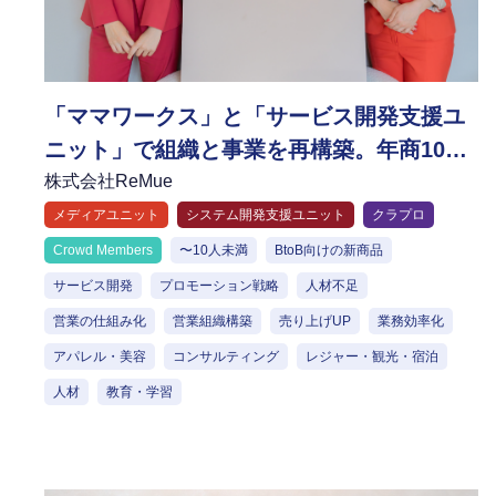
「ママワークス」と「サービス開発支援ユ
ニット」で組織と事業を再構築。年商100
億円のグループ構想へ挑むReMueの軌跡
株式会社ReMue
メディアユニット
システム開発支援ユニット
クラプロ
Crowd Members
〜10人未満
BtoB向けの新商品
サービス開発
プロモーション戦略
人材不足
営業の仕組み化
営業組織構築
売り上げUP
業務効率化
アパレル・美容
コンサルティング
レジャー・観光・宿泊
人材
教育・学習