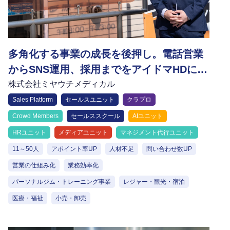
多角化する事業の成長を後押し。電話営業
からSNS運用、採用までをアイドマHDに委
託し、スタッフが施術に集中できる環境を
株式会社ミヤウチメディカル
実現
Sales Platform
セールスユニット
クラプロ
Crowd Members
セールススクール
AIユニット
HRユニット
メディアユニット
マネジメント代行ユニット
11～50人
アポイント率UP
人材不足
問い合わせ数UP
営業の仕組み化
業務効率化
パーソナルジム・トレーニング事業
レジャー・観光・宿泊
医療・福祉
小売・卸売