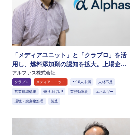
「メディアユニット」と「クラプロ」を活
用し、燃料添加剤の認知を拡大。上場企業
からの引き合いや強力な経営陣の参画を実
アルファス株式会社
現
クラプロ
メディアユニット
〜10人未満
人材不足
営業組織構築
売り上げUP
業務効率化
エネルギー
環境・廃棄物処理
製造