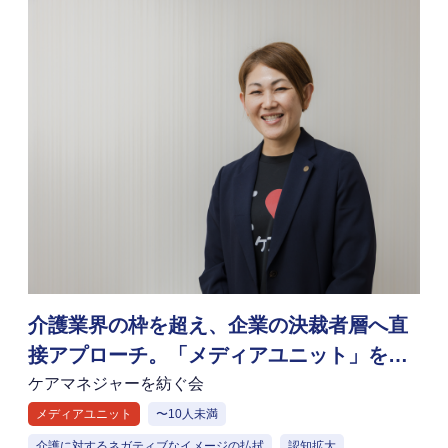
介護業界の枠を超え、企業の決裁者層へ直
接アプローチ。「メディアユニット」を通
じた情報発信で介護離職を防ぐ新たな社会
ケアマネジャーを紡ぐ会
を構築
メディアユニット
〜10人未満
介護に対するネガティブなイメージの払拭
認知拡大