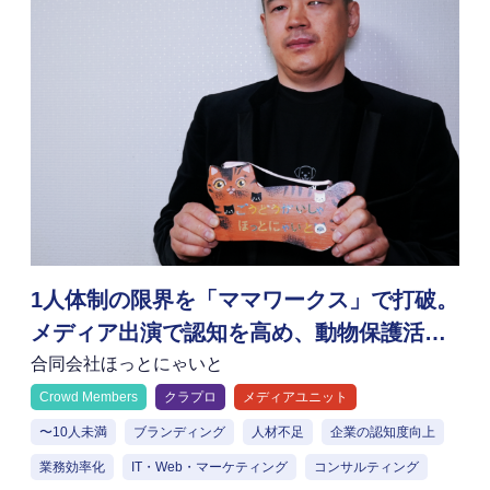
1人体制の限界を「ママワークス」で打破。
メディア出演で認知を高め、動物保護活動
の自走を目指す
合同会社ほっとにゃいと
Crowd Members
クラプロ
メディアユニット
〜10人未満
ブランディング
人材不足
企業の認知度向上
業務効率化
IT・Web・マーケティング
コンサルティング