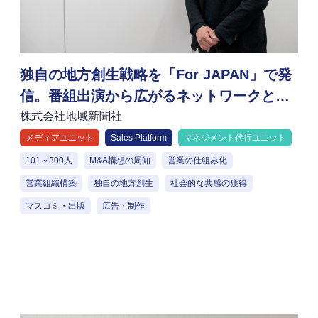
独自の地方創生戦略を「For JAPAN」で発
信。番組出演から広がるネットワークと共
感の輪
株式会社地域新聞社
メディアユニット
Sales Platform
マネジメント代行ユニット
101～300人
M&A構想の周知
営業の仕組み化
営業組織構築
独自の地方創生
社会的な共感の獲得
マスコミ・出版
広告・制作