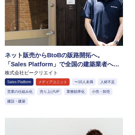
ネット販売からBtoBの販路開拓へ。
「Sales Platform」で全国の建築業者への
アプローチを実現
株式会社ビークリエイト
Sales Platform
メディアユニット
〜10人未満
人材不足
営業の仕組み化
売り上げUP
業務効率化
小売・卸売
建設・建築