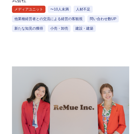
式会社
メディアユニット
〜10人未満
人材不足
他業種経営者との交流による経営の客観視
問い合わせ数UP
新たな知見の獲得
小売・卸売
建設・建築