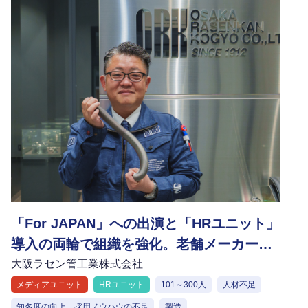
「For JAPAN」への出演と「HRユニット」
導入の両輪で組織を強化。老舗メーカーが
挑む採用課題の解決と技術革新
大阪ラセン管工業株式会社
メディアユニット
HRユニット
101～300人
人材不足
知名度の向上、採用ノウハウの不足
製造