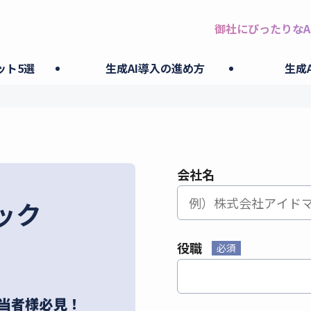
御社にぴったりなA
ット5選
生成AI導入の進め方
生成
会社名
ック
役職
必須
担当者様必見！