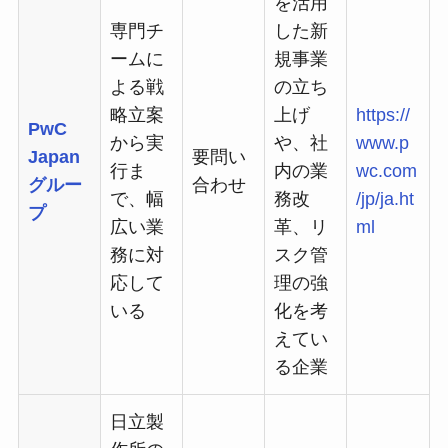
を活用
専門チ
した新
ームに
規事業
よる戦
の立ち
略立案
上げ
https://
PwC
から実
や、社
www.p
Japan
要問い
行ま
内の業
wc.com
グルー
合わせ
で、幅
務改
/jp/ja.ht
プ
広い業
革、リ
ml
務に対
スク管
応して
理の強
いる
化を考
えてい
る企業
日立製