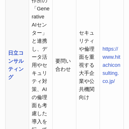
作所の
「Gene
rative
AIセン
ター」
セキュ
と連携
リティ
し、デ
や倫理
https://
日立コ
ータ活
面を重
www.hit
ンサル
要問い
用やセ
視する
achicon
ティン
合わせ
キュリ
大手企
sulting.
グ
ティ対
業や公
co.jp/
策、AI
共機関
の倫理
向け
面も考
慮した
導入を