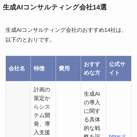
生成AIコンサルティング会社14選
生成AIコンサルティング会社のおすすめ14社は、
以下のとおりです。
おすす
公式サ
会社名
特徴
費用
めな方
イト
計画の
生成AI
策定か
の導入
らシス
に関す
テム開
る具体
発、導
的な戦
入支援
略を設
https://