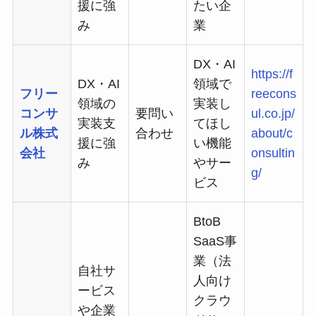
援に強
たい企
み
業
DX・AI
https://f
DX・AI
領域で
フリー
reecons
領域の
実装し
コンサ
要問い
ul.co.jp/
実装支
てほし
ル株式
合わせ
about/c
援に強
い機能
会社
onsultin
み
やサー
g/
ビス
BtoB
SaaS事
業（法
自社サ
人向け
ービス
クラウ
や企業