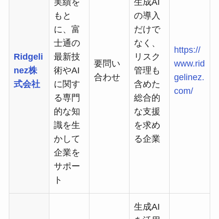
実績を
生成AI
もと
の導入
に、富
だけで
士通の
なく、
https://
Ridgeli
最新技
リスク
要問い
www.rid
nez株
術やAI
管理も
合わせ
gelinez.
式会社
に関す
含めた
com/
る専門
総合的
的な知
な支援
識を生
を求め
かして
る企業
企業を
サポー
ト
生成AI