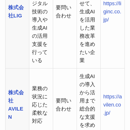
ジタル
せて、
https://li
株式会
要問い
技術の
生成AI
ginc.co.
社LIG
合わせ
導入や
を活用
jp/
生成AI
した業
の活用
務改革
支援を
を進め
行って
たい企
いる
業
生成AI
の導入
業務の
株式会
から活
状況に
https://a
社
要問い
用まで
応じた
vilen.co
AVILE
合わせ
総合的
柔軟な
.jp/
N
な支援
対応
を求め