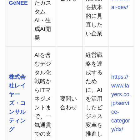
GeNEE
たカス
を抜本
ai-dev/
タム
的に見
AI・生
直した
成AI開
い企業
発
AIを含
経営戦
むデジ
略を達
タル化
成する
株式会
https://
戦略か
ため
社レイ
www.la
らITマ
に、AI
ヤー
yers.co.
ネジメ
要問い
を活用
ズ・コ
jp/servi
ントま
合わせ
したビ
ンサル
ce-
で、一
ジネス
ティン
categor
気通貫
変革を
グ
y/dx/
での支
推進し