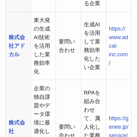
る企業
東大発
生成AI
の生成
https://
を活用
株式会
AI技術
www.ad
要問い
して業
社アド
を活用
cal-
合わせ
務効率
カル
した業
inc.com
化した
務効率
/
い企業
化
企業の
RPAを
独自課
組み合
題やデ
わせ
ータ環
て、属
https://g
株式会
境に最
要問い
人化し
enee.jp/
社
適化し
合わせ
た業務
service/