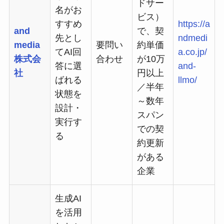
ドサー
名がお
ビス）
すすめ
https://a
and
で、契
先とし
ndmedi
media
要問い
約単価
てAI回
a.co.jp/
株式会
合わせ
が10万
答に選
and-
社
円以上
ばれる
llmo/
／半年
状態を
～数年
設計・
スパン
実行す
での契
る
約更新
がある
企業
生成AI
を活用