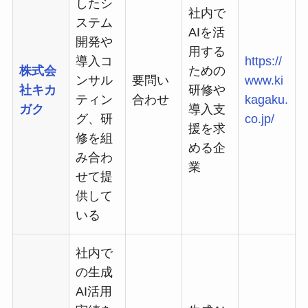
したシ
社内で
ステム
AIを活
開発や
用する
導入コ
https://
株式会
ための
ンサル
要問い
www.ki
社キカ
研修や
ティン
合わせ
kagaku.
ガク
導入支
グ、研
co.jp/
援を求
修を組
める企
み合わ
業
せて提
供して
いる
社内で
の生成
AI活用