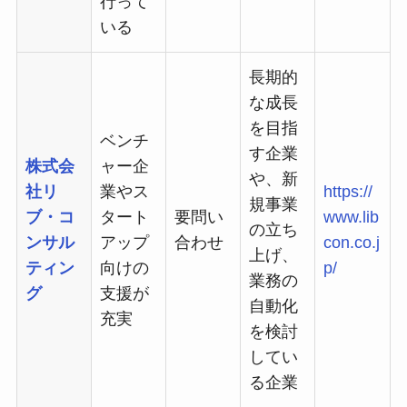
行って
いる
長期的
な成長
を目指
ベンチ
す企業
株式会
ャー企
や、新
社リ
業やス
https://
規事業
ブ・コ
タート
要問い
www.lib
の立ち
ンサル
アップ
合わせ
con.co.j
上げ、
ティン
向けの
p/
業務の
グ
支援が
自動化
充実
を検討
してい
る企業