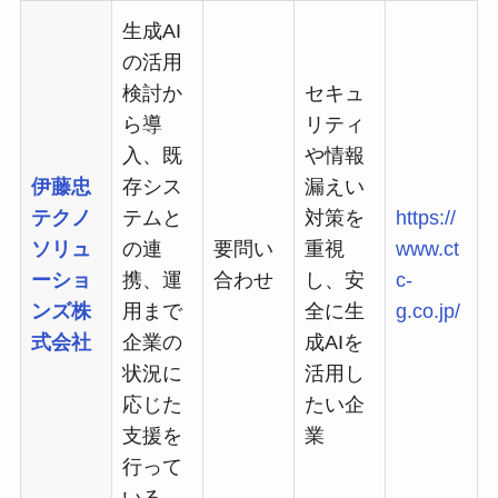
生成AI
の活用
検討か
セキュ
ら導
リティ
入、既
や情報
伊藤忠
存シス
漏えい
テクノ
テムと
対策を
https://
ソリュ
の連
要問い
重視
www.ct
ーショ
携、運
合わせ
し、安
c-
ンズ株
用まで
全に生
g.co.jp/
式会社
企業の
成AIを
状況に
活用し
応じた
たい企
支援を
業
行って