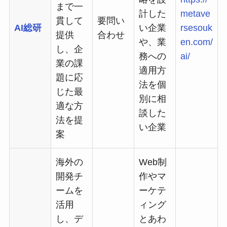
まで一
計した
metave
貫して
要問い
AI総研
い企業
rsesouk
提供
合わせ
や、業
en.com/
し、企
務への
ai/
業の課
適用方
題に応
法を個
じた最
別に相
適な方
談した
法を提
い企業
案
海外の
Web制
開発チ
作やマ
ームを
ーケテ
活用
ィング
し、デ
とあわ