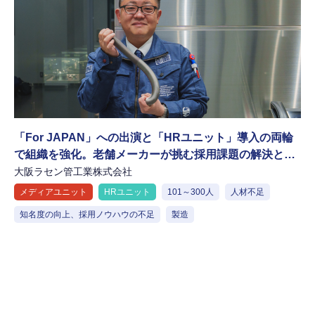
「For JAPAN」への出演と「HRユニット」導入の両輪
で組織を強化。老舗メーカーが挑む採用課題の解決と技
術革新
大阪ラセン管工業株式会社
メディアユニット
HRユニット
101～300人
人材不足
知名度の向上、採用ノウハウの不足
製造