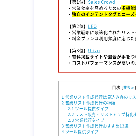
【第1位】
Sales Crowd
・営業効率を高めるための
多機能
・
独自のインテントタグとニーズ
【第2位】
LEO
・営業戦略に最適化されたリスト
・料金プランは利用頻度に応じた
【第3位】
Urizo
・
有料掲載サイトや競合が手をつ
・
コストパフォーマンスが高い
の
目次
[
非表示
1
営業リスト作成代行は見込み客のリス
2
営業リスト作成代行の種類
2.1
ツール提供タイプ
2.2
リスト販売・リストアップ特化
2.3
営業代行タイプ
3
営業リスト作成代行おすすめ13選
4
ツール提供タイプ