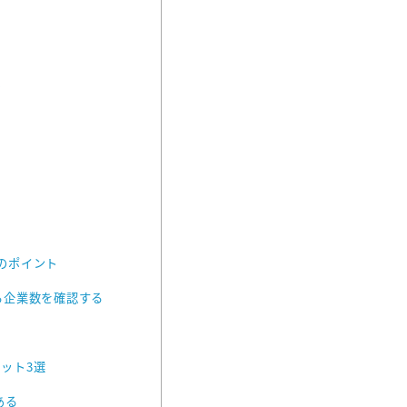
プ
のポイント
る企業数を確認する
ット3選
ある