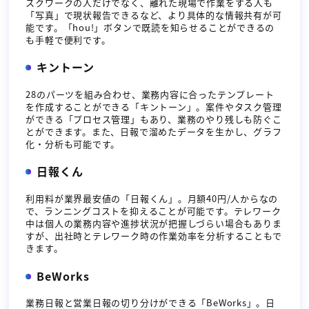
スクワークの人だけでなく、離れた現場で作業をする人も
「写真」で現状報告できるなど、より具体的な情報共有が可
能です。「hou!」ボタンで既読を知らせることができるの
も手軽で便利です。
キントーン
28のパーツを組み合わせ、業務内容に合ったテンプレート
を作成することができる「キントーン」。案件やタスク管理
ができる「プロセス管理」もあり、業務のやり残しも防ぐこ
とができます。また、日報で溜めたデータを生かし、グラフ
化・分析も可能です。
日報くん
利用料が業界最安値の「日報くん」。月額40円/人からなの
で、ランニングコストを抑えることが可能です。テレワーク
中は個人の業務内容や進捗状況が把握しづらい場合もありま
すが、出社時とテレワーク時の作業効率を分析することもで
きます。
BeWorks
業務日報と営業日報の切り分けができる「BeWorks」。日