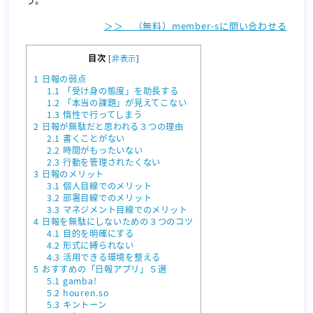
＞＞ （無料）member-sに問い合わせる
目次
[
非表示
]
1
日報の弱点
1.1
「受け身の態度」を助長する
1.2
「本当の課題」が見えてこない
1.3
惰性で行ってしまう
2
日報が無駄だと思われる３つの理由
2.1
書くことがない
2.2
時間がもったいない
2.3
行動を管理されたくない
3
日報のメリット
3.1
個人目線でのメリット
3.2
部署目線でのメリット
3.3
マネジメント目線でのメリット
4
日報を無駄にしないための３つのコツ
4.1
目的を明確にする
4.2
形式に縛られない
4.3
活用できる環境を整える
5
おすすめの「日報アプリ」５選
5.1
gamba!
5.2
houren.so
5.3
キントーン