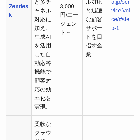
ど多チ
ル対応
o.jp/ser
Zendes
3,000
ャネル
と迅速
vice/voi
k
円/エー
対応に
な顧客
ce/#ste
ジェン
加え、
サポー
p-1
ト～
生成AI
トを目
を活用
指す企
した自
業
動応答
機能で
顧客対
応の効
率化を
実現。
柔軟な
クラウ