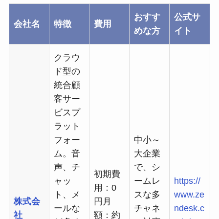
おすす
公式サ
会社名
特徴
費用
めな方
イト
クラウ
ド型の
統合顧
客サー
ビスプ
ラット
フォー
中小～
ム。音
大企業
声、チ
で、シ
初期費
ャッ
ームレ
https://
用：0
ト、メ
スな多
www.ze
株式会
円月
ールな
チャネ
ndesk.c
社
額：約