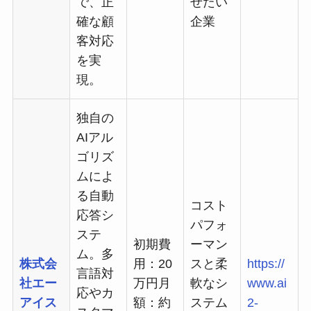
で、正
せたい
確な顧
企業
客対応
を実
現。
独自の
AIアル
ゴリズ
ムによ
る自動
コスト
応答シ
パフォ
ステ
初期費
ーマン
ム。多
株式会
用：20
スと柔
https://
言語対
社エー
万円月
軟なシ
www.ai
応やカ
アイス
額：約
ステム
2-