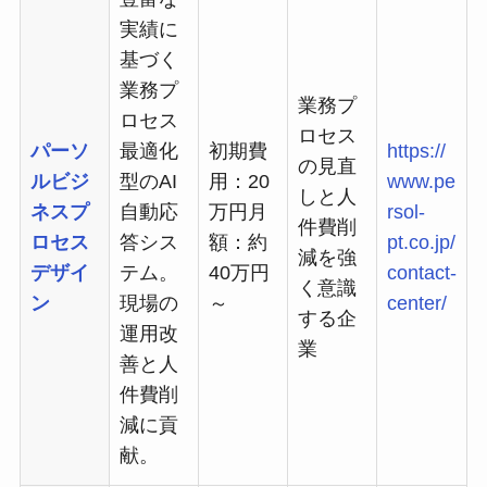
実績に
基づく
業務プ
業務プ
ロセス
ロセス
パーソ
最適化
初期費
https://
の見直
ルビジ
型のAI
用：20
www.pe
しと人
ネスプ
自動応
万円月
rsol-
件費削
ロセス
答シス
額：約
pt.co.jp/
減を強
デザイ
テム。
40万円
contact-
く意識
ン
現場の
～
center/
する企
運用改
業
善と人
件費削
減に貢
献。