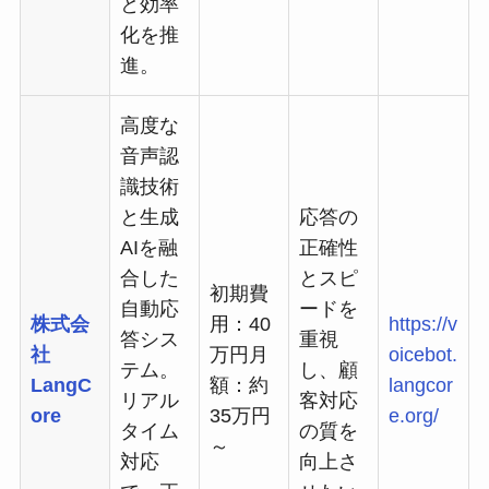
と効率
化を推
進。
高度な
音声認
識技術
と生成
応答の
AIを融
正確性
合した
とスピ
初期費
自動応
ードを
株式会
用：40
https://v
答シス
重視
社
万円月
oicebot.
テム。
し、顧
LangC
額：約
langcor
リアル
客対応
ore
35万円
e.org/
タイム
の質を
～
対応
向上さ