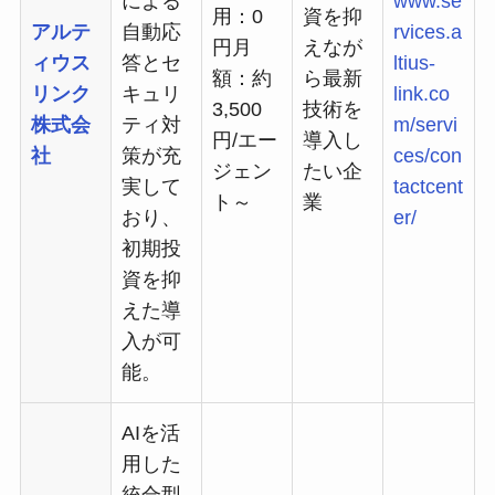
による
www.se
用：0
資を抑
アルテ
自動応
rvices.a
円月
えなが
ィウス
答とセ
ltius-
額：約
ら最新
リンク
キュリ
link.co
3,500
技術を
株式会
ティ対
m/servi
円/エー
導入し
社
策が充
ces/con
ジェン
たい企
実して
tactcent
ト～
業
おり、
er/
初期投
資を抑
えた導
入が可
能。
AIを活
用した