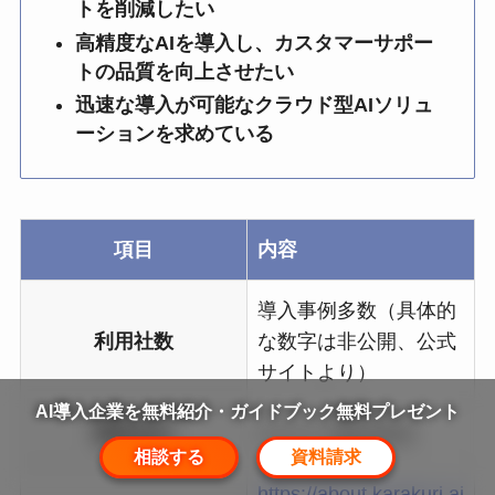
トを削減したい
高精度なAIを導入し、カスタマーサポー
トの品質を向上させたい
迅速な導入が可能なクラウド型AIソリュ
ーションを求めている
項目
内容
導入事例多数（具体的
利用社数
な数字は非公開、公式
サイトより）
AI導入企業を無料紹介・ガイドブック無料プレゼント
運営会社
カラクリ株式会社
相談する
資料請求
https://about.karakuri.ai