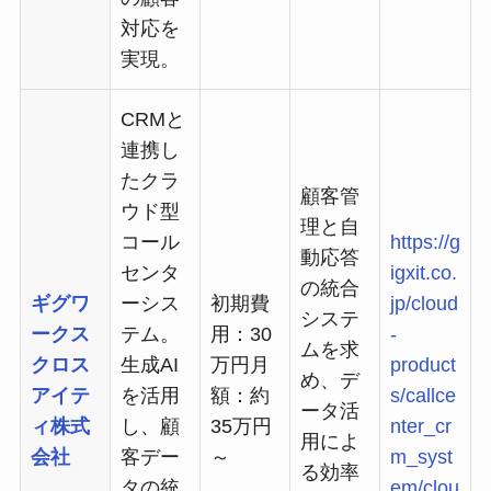
対応を
実現。
CRMと
連携し
たクラ
顧客管
ウド型
理と自
コール
https://g
動応答
センタ
igxit.co.
の統合
ギグワ
ーシス
初期費
jp/cloud
システ
ークス
テム。
用：30
-
ムを求
クロス
生成AI
万円月
product
め、デ
アイテ
を活用
額：約
s/callce
ータ活
ィ株式
し、顧
35万円
nter_cr
用によ
会社
客デー
～
m_syst
る効率
タの統
em/clou