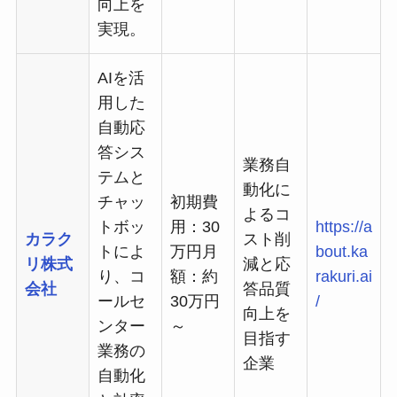
向上を
実現。
AIを活
用した
自動応
答シス
業務自
テムと
動化に
チャッ
初期費
よるコ
トボッ
用：30
https://a
カラク
スト削
トによ
万円月
bout.ka
リ株式
減と応
り、コ
額：約
rakuri.ai
会社
答品質
ールセ
30万円
/
向上を
ンター
～
目指す
業務の
企業
自動化