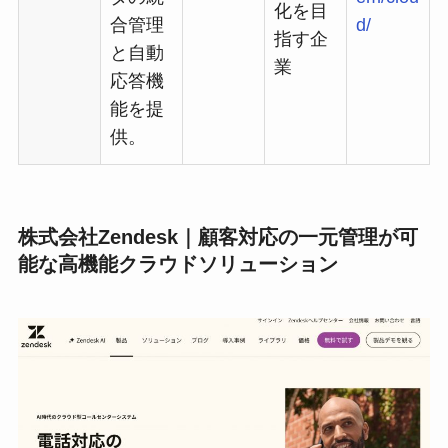
化を目
合管理
d/
指す企
と自動
業
応答機
能を提
供。
株式会社Zendesk｜顧客対応の一元管理が可
能な高機能クラウドソリューション