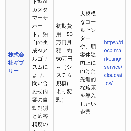
ド型AI
カスタ
大規模
マーサ
なコー
ポー
初期費
ルセン
ト。独
用：50
ター
自の生
万円月
https://d
や、顧
成AIア
額：約
eca.ma
株式会
客体験
ルゴリ
50万円
rketing/
社ギブ
向上に
ズムに
～（シ
service/
リー
向けた
より、
ステム
cloud/ai
先進的
問い合
規模に
-cs/
な施策
わせ内
より変
を導入
容の自
動）
したい
動判別
企業
と応答
精度の