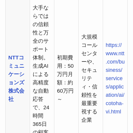
大手な
らでは
の信頼
性と万
大規模
全のサ
コール
https://
ポート
センタ
www.ntt
NTTコ
体制。
初期費
ーや、
.com/bu
ミュニ
生成AI
用：50
セキュ
siness/
ケーシ
による
万円月
リテ
service
ョンズ
高精度
額：約
ィ・信
s/applic
株式会
な自動
60万円
頼性を
ation/ai/
社
応答
～
最重要
cotoha-
で、24
視する
vi.html
時間
企業
365日
の顧客