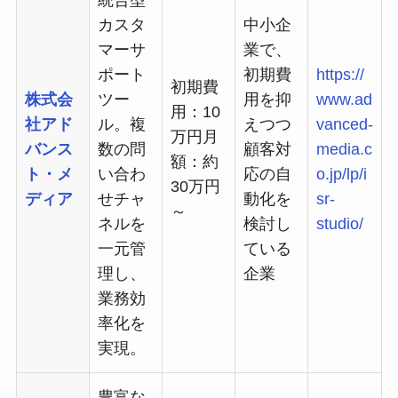
統合型
カスタ
中小企
マーサ
業で、
ポート
初期費
https://
初期費
株式会
ツー
用を抑
www.ad
用：10
社アド
ル。複
えつつ
vanced-
万円月
バンス
数の問
顧客対
media.c
額：約
ト・メ
い合わ
応の自
o.jp/lp/i
30万円
ディア
せチャ
動化を
sr-
～
ネルを
検討し
studio/
一元管
ている
理し、
企業
業務効
率化を
実現。
豊富な