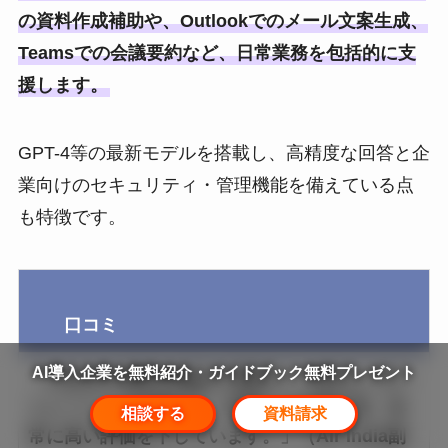
の資料作成補助や、Outlookでのメール文案生成、
Teamsでの会議要約など、日常業務を包括的に支
援します。
GPT-4等の最新モデルを搭載し、高精度な回答と企
業向けのセキュリティ・管理機能を備えている点
も特徴です。
口コミ
AI導入企業を無料紹介・ガイドブック無料プレゼント
「
Copilotの操作は極めて簡単
で、ほぼユーザー
トレーニング不要です。体験した社員は皆、非
相談する
資料請求
常に高い評価を下しています。」（Air India副