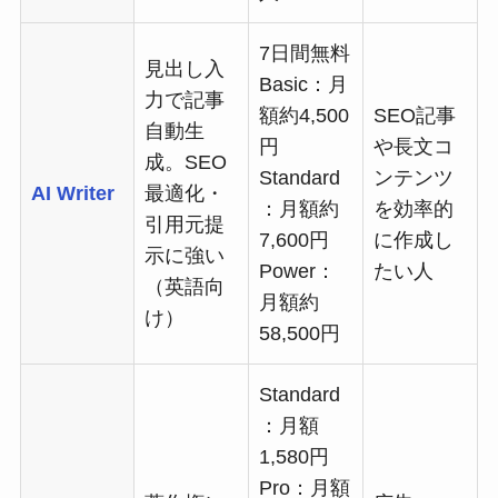
7日間無料
見出し入
Basic：月
力で記事
額約4,500
SEO記事
自動生
円
や長文コ
成。SEO
Standard
ンテンツ
AI Writer
最適化・
：月額約
を効率的
引用元提
7,600円
に作成し
示に強い
Power：
たい人
（英語向
月額約
け）
58,500円
Standard
：月額
1,580円
Pro：月額