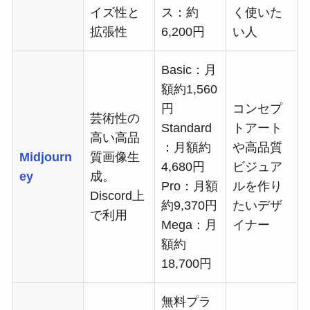
イズ性と
ス：約
く使いた
拡張性
6,200円
い人
Basic：月
額約1,560
円
コンセプ
芸術性の
Standard
トアート
高い高品
：月額約
や高品質
Midjourn
質画像生
4,680円
ビジュア
ey
成。
Pro：月額
ルを作り
Discord上
約9,370円
たいデザ
で利用
Mega：月
イナー
額約
18,700円
無料プラ