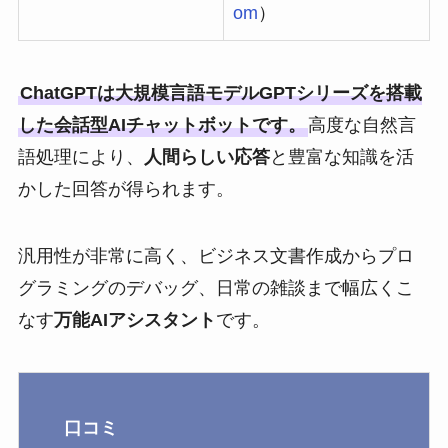
om
）
ChatGPTは大規模言語モデルGPTシリーズを搭載
した会話型AIチャットボットです。
高度な自然言
語処理により、
人間らしい応答
と豊富な知識を活
かした回答が得られます。
汎用性が非常に高く、ビジネス文書作成からプロ
グラミングのデバッグ、日常の雑談まで幅広くこ
なす
万能AIアシスタント
です。
口コミ