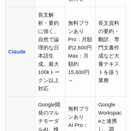
長文解
析・要約
無料プラ
長文資料
に強く、
ンあり
の要約・
自然で論
Pro：月額
翻訳、専
理的な日
約2,600円
門文書作
Claude
本語生
Max：月
成など大
成。最大
額約
量テキス
100kトー
15,600円
トを扱う
クン以上
～
業務
対応
Google開
Google
無料プラ
発のマル
Workspac
ンあり
チモーダ
eと連携
AI Pro：
ルAI。検
し、調