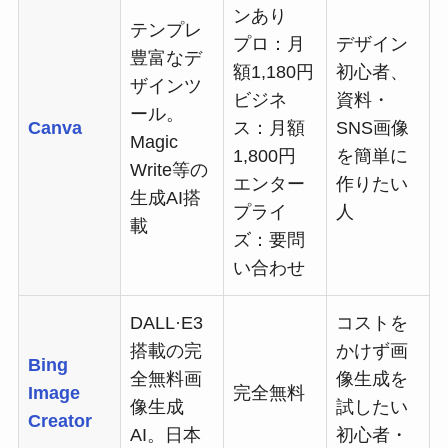
ンあり
テンプレ
プロ：月
デザイン
豊富なデ
額1,180円
初心者、
ザインツ
ビジネ
資料・
ール。
Canva
ス：月額
SNS画像
Magic
1,800円
を簡単に
Write等の
エンター
作りたい
生成AI搭
プライ
人
載
ズ：要問
い合わせ
DALL·E3
コストを
搭載の完
かけず画
Bing
全無料画
像生成を
Image
完全無料
像生成
試したい
Creator
AI。日本
初心者・