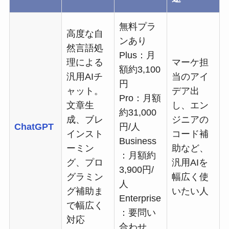
無料プラ
高度な自
ンあり
然言語処
Plus：月
理による
マーケ担
額約3,100
汎用AIチ
当のアイ
円
ャット。
デア出
Pro：月額
文章生
し、エン
約31,000
成、ブレ
ジニアの
ChatGPT
円/人
インスト
コード補
Business
ーミン
助など、
：月額約
グ、プロ
汎用AIを
3,900円/
グラミン
幅広く使
人
グ補助ま
いたい人
Enterprise
で幅広く
：要問い
対応
合わせ