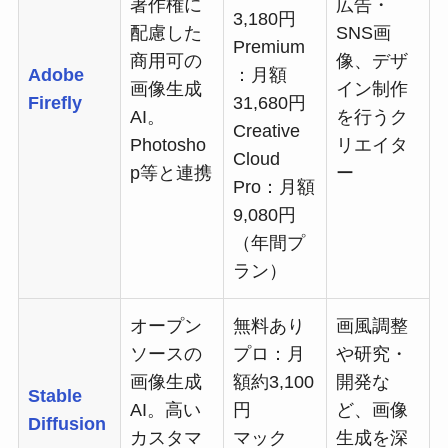
著作権に
広告・
3,180円
配慮した
SNS画
Premium
商用可の
像、デザ
Adobe
：月額
画像生成
イン制作
Firefly
31,680円
AI。
を行うク
Creative
Photosho
リエイタ
Cloud
p等と連携
ー
Pro：月額
9,080円
（年間プ
ラン）
オープン
無料あり
画風調整
ソースの
プロ：月
や研究・
画像生成
額約3,100
開発な
Stable
AI。高い
円
ど、画像
Diffusion
カスタマ
マック
生成を深