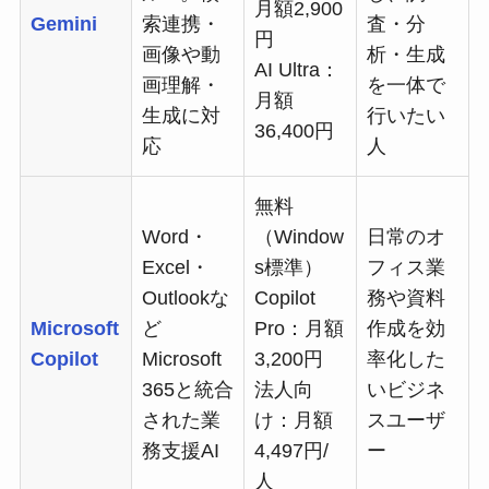
月額2,900
Gemini
索連携・
査・分
円
画像や動
析・生成
AI Ultra：
画理解・
を一体で
月額
生成に対
行いたい
36,400円
応
人
無料
Word・
（Window
日常のオ
Excel・
s標準）
フィス業
Outlookな
Copilot
務や資料
Microsoft
ど
Pro：月額
作成を効
Copilot
Microsoft
3,200円
率化した
365と統合
法人向
いビジネ
された業
け：月額
スユーザ
務支援AI
4,497円/
ー
人