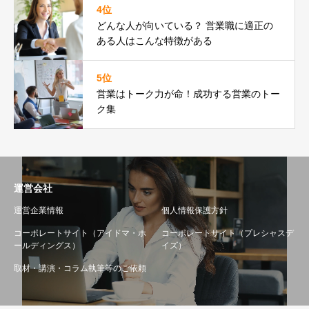
4位
どんな人が向いている？ 営業職に適正の
ある人はこんな特徴がある
5位
営業はトーク力が命！成功する営業のトー
ク集
運営会社
運営企業情報
個人情報保護方針
コーポレートサイト（アイドマ・ホ
コーポレートサイト（プレシャスデ
ールディングス）
イズ）
取材・講演・コラム執筆等のご依頼