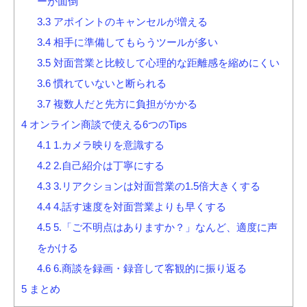
ーが面倒
3.3
アポイントのキャンセルが増える
3.4
相手に準備してもらうツールが多い
3.5
対面営業と比較して心理的な距離感を縮めにくい
3.6
慣れていないと断られる
3.7
複数人だと先方に負担がかかる
4
オンライン商談で使える6つのTips
4.1
1.カメラ映りを意識する
4.2
2.自己紹介は丁寧にする
4.3
3.リアクションは対面営業の1.5倍大きくする
4.4
4.話す速度を対面営業よりも早くする
4.5
5.「ご不明点はありますか？」なんど、適度に声
をかける
4.6
6.商談を録画・録音して客観的に振り返る
5
まとめ