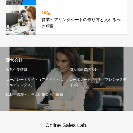
10位
営業ヒアリングシートの作り方と入れるべ
き項目
運営会社
運営企業情報
個人情報保護方針
コーポレートサイト（アイドマ・ホ
コーポレートサイト（プレシャスデ
ールディングス）
イズ）
取材・講演・コラム執筆等のご依頼
Online Sales Lab.