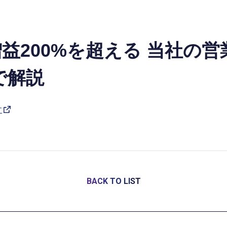
増収増益200%を超える 当社
で解説
す
BACK TO LIST