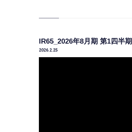
IR65_2026年8月期 第1
2026.2.25