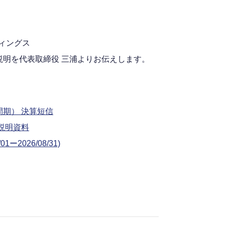
ィングス
決算説明を代表取締役 三浦よりお伝えします。
間期） 決算短信
算説明資料
ー2026/08/31)