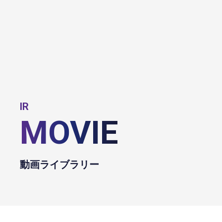
IR
MOVIE
動画ライブラリー