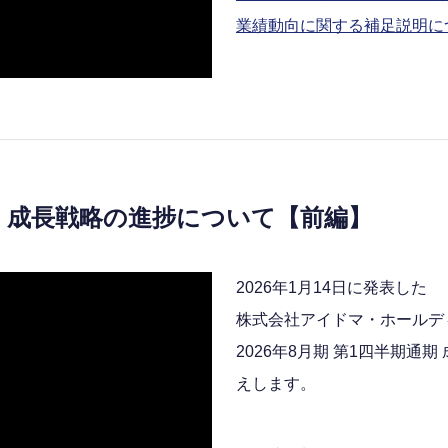
業績動向に関する補足説明に
四半期 成長戦略の進捗について【前編】
2026年1月14日に発表した
株式会社アイドマ・ホールデ
2026年8月期 第1四半期通
えします。