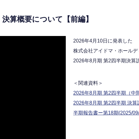
四半期 決算概要について【前編】
2026年4月10日に発表した
株式会社アイドマ・ホールデ
2026年8月期 第2四半期
＜関連資料＞
2026年8月期 第2四半期（中
2026年8月期 第2四半期 決
半期報告書ー第18期(2025/09/01