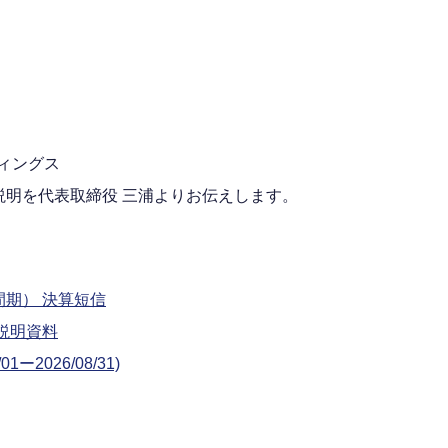
ィングス
決算説明を代表取締役 三浦よりお伝えします。
間期） 決算短信
算説明資料
ー2026/08/31)