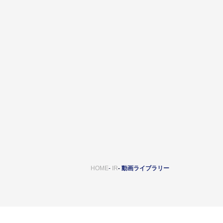
HOME
IR
動画ライブラリー