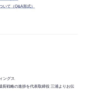
ついて（Q&A形式）
ィングス
期 成長戦略の進捗を代表取締役 三浦よりお伝