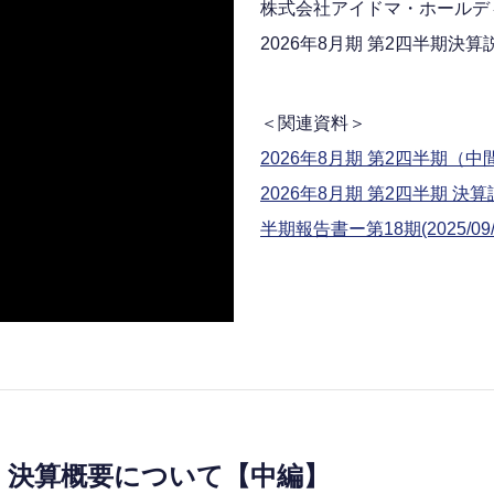
株式会社アイドマ・ホールデ
2026年8月期 第2四半期
＜関連資料＞
2026年8月期 第2四半期（中
2026年8月期 第2四半期 決
半期報告書ー第18期(2025/09/01
四半期 決算概要について【中編】