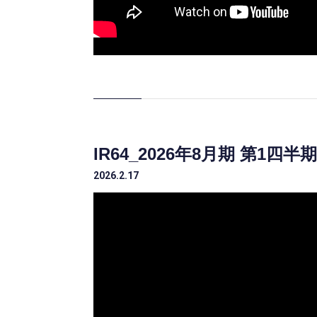
IR64_2026年8月期 第1
2026.2.17