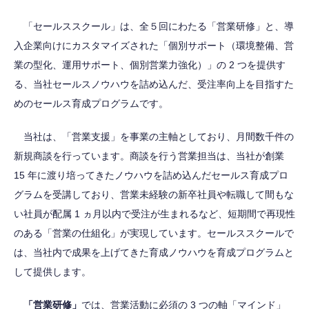
「セールススクール」は、全５回にわたる「営業研修」と、導
入企業向けにカスタマイズされた「個別サポート（環境整備、営
業の型化、運用サポート、個別営業力強化）」の 2 つを提供す
る、当社セールスノウハウを詰め込んだ、受注率向上を目指すた
めのセールス育成プログラムです。
当社は、「営業支援」を事業の主軸としており、月間数千件の
新規商談を行っています。商談を行う営業担当は、当社が創業
15 年に渡り培ってきたノウハウを詰め込んだセールス育成プロ
グラムを受講しており、営業未経験の新卒社員や転職して間もな
い社員が配属 1 ヵ月以内で受注が生まれるなど、短期間で再現性
のある「営業の仕組化」が実現しています。セールススクールで
は、当社内で成果を上げてきた育成ノウハウを育成プログラムと
して提供します。
「営業研修」
では、営業活動に必須の 3 つの軸「マインド」