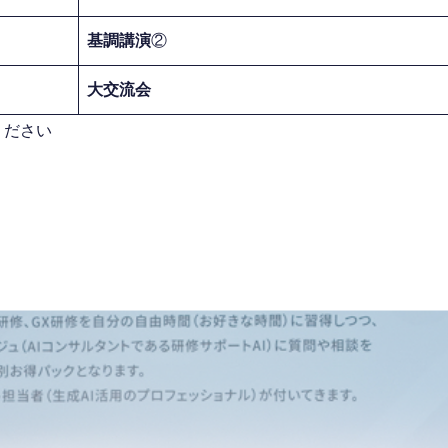
基調講演
②
大交流会
ください