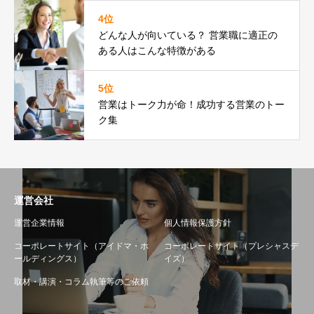
4位
どんな人が向いている？ 営業職に適正の
ある人はこんな特徴がある
5位
営業はトーク力が命！成功する営業のトー
ク集
運営会社
運営企業情報
個人情報保護方針
コーポレートサイト（アイドマ・ホ
コーポレートサイト（プレシャスデ
ールディングス）
イズ）
取材・講演・コラム執筆等のご依頼