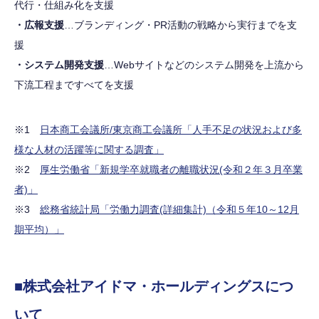
代行・仕組み化を支援
・広報支援
…ブランディング・PR活動の戦略から実行までを支
援
・システム開発支援
…Webサイトなどのシステム開発を上流から
下流工程まですべてを支援
※1
日本商工会議所/東京商工会議所「人手不足の状況および多
様な人材の活躍等に関する調査」
※2
厚生労働省「新規学卒就職者の離職状況(令和２年３月卒業
者)」
※3
総務省統計局「労働力調査(詳細集計)（令和５年10～12月
期平均）」
■株式会社アイドマ・ホールディングスにつ
いて