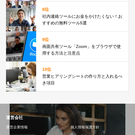
8位
社内連絡ツールにお金をかけたくない！お
すすめの無料ツール5選
9位
画面共有ツール「Zoom」をブラウザで使
用する方法と注意点
10位
営業ヒアリングシートの作り方と入れるべ
き項目
運営会社
運営企業情報
個人情報保護方針