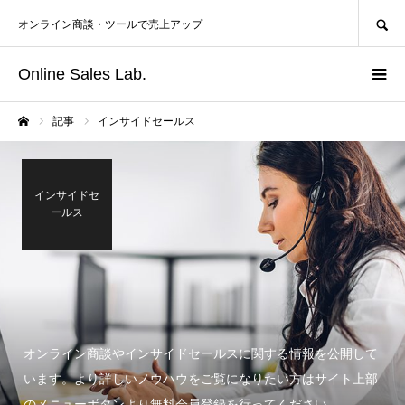
SEARCH
オンライン商談・ツールで売上アップ
Online Sales Lab.
記事
インサイドセールス
ホーム
インサイドセ
ールス
オンライン商談やインサイドセールスに関する情報を公開して
います。より詳しいノウハウをご覧になりたい方はサイト上部
のメニューボタンより無料会員登録を行ってください。