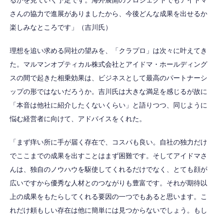
るかを見ていく予定です。海外展開のプロジェクトでもアイドマ
さんの協力で進展がありましたから、今後どんな成果を出せるか
楽しみなところです」（吉川氏）
理想を追い求める同社の望みを、「クラプロ」は次々に叶えてき
た。マルマンオプティカル株式会社とアイドマ・ホールディング
スの間で起きた相乗効果は、ビジネスとして最高のパートナーシ
ップの形ではないだろうか。吉川氏は大きな満足を感じるが故に
「本音は他社に紹介したくないくらい」と語りつつ、同じように
悩む経営者に向けて、アドバイスをくれた。
「まず痒い所に手が届く存在で、コスパも良い。自社の独力だけ
でここまでの成果を出すことはまず困難です。そしてアイドマさ
んは、独自のノウハウを駆使してくれるだけでなく、とても顔が
広いですから優秀な人材とのつながりも豊富です。それが期待以
上の成果をもたらしてくれる要因の一つでもあると思います。こ
れだけ頼もしい存在は他に簡単には見つからないでしょう。もし