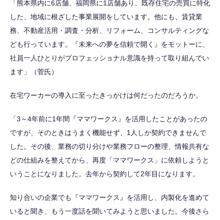
「熊本県内に6店舗、福岡県に1店舗あり、既存住宅の売買に特化
した、地域に根ざした事業展開をしています。他にも、賃貸業
務、不動産活用・調査・分析、リフォーム、コンサルティングな
ども行っています。『未来への夢を信頼で開く』をモットーに、
社員一人ひとりがプロフェッショナル意識を持って取り組んでい
ます」（菅氏）
在宅ワーカーの導入に至ったきっかけは何だったのだろうか。
「3～4年前に1年間『ママワークス』を活用したことがあったの
ですが、そのときはうまく機能せず、1人しか契約できませんで
した。その後、業務の切り分けや業務フローの整理、情報共有な
どの仕組みを整えてから、再度「ママワークス」に依頼しようと
いうことになりました。去年から契約して2年目になります。
知り合いの企業でも『ママワークス』を活用し、内製化を進めて
いると聞き、もう一度話を聞いてみようと思いました。今後さら