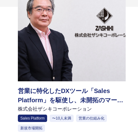
営業に特化したDXツール「Sales
Platform」を駆使し、未開拓のマーケ
ットでも成果を上げることに成功
株式会社ザシキコーポレーション
Sales Platform
〜10人未満
営業の仕組み化
新規市場開拓