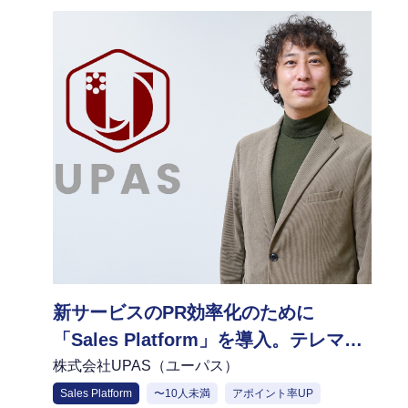
新サービスのPR効率化のために
「Sales Platform」を導入。テレマー
ケティング開始4か月で予想を上回る
株式会社UPAS（ユーパス）
成果を達成
Sales Platform
〜10人未満
アポイント率UP