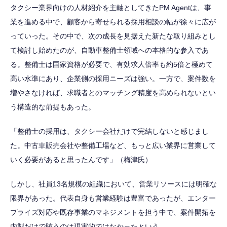
タクシー業界向けの人材紹介を主軸としてきたPM Agentは、事
業を進める中で、顧客から寄せられる採用相談の幅が徐々に広が
っていった。その中で、次の成長を見据えた新たな取り組みとし
て検討し始めたのが、自動車整備士領域への本格的な参入であ
る。整備士は国家資格が必要で、有効求人倍率も約5倍と極めて
高い水準にあり、企業側の採用ニーズは強い。一方で、案件数を
増やさなければ、求職者とのマッチング精度を高められないとい
う構造的な前提もあった。
「整備士の採用は、タクシー会社だけで完結しないと感じまし
た。中古車販売会社や整備工場など、もっと広い業界に営業して
いく必要があると思ったんです」（梅津氏）
しかし、社員13名規模の組織において、営業リソースには明確な
限界があった。代表自身も営業経験は豊富であったが、エンター
プライズ対応や既存事業のマネジメントを担う中で、案件開拓を
内製だけで賄うのは現実的ではなかったという。