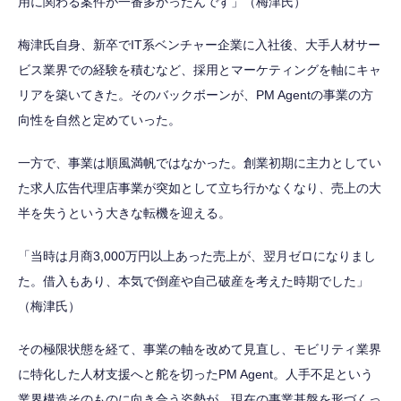
用に関わる案件が一番多かったんです」（梅津氏）
梅津氏自身、新卒でIT系ベンチャー企業に入社後、大手人材サー
ビス業界での経験を積むなど、採用とマーケティングを軸にキャ
リアを築いてきた。そのバックボーンが、PM Agentの事業の方
向性を自然と定めていった。
一方で、事業は順風満帆ではなかった。創業初期に主力としてい
た求人広告代理店事業が突如として立ち行かなくなり、売上の大
半を失うという大きな転機を迎える。
「当時は月商3,000万円以上あった売上が、翌月ゼロになりまし
た。借入もあり、本気で倒産や自己破産を考えた時期でした」
（梅津氏）
その極限状態を経て、事業の軸を改めて見直し、モビリティ業界
に特化した人材支援へと舵を切ったPM Agent。人手不足という
業界構造そのものに向き合う姿勢が、現在の事業基盤を形づくっ