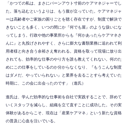
「かつての私は、まさにバーンアウト寸前のケアマネジャーでし
た。落ち込むというよりは、もう腹が立っていた。ケアマネジャ
ーは高齢者やご家族の困りごとを聴く存在ですが、制度で解決で
きないことも多く、いつの間にか『何でも屋』のような扱いにな
ってしまう。行政や他の事業所からも『何かあったらケアマネさ
んに』と丸投げされやすく、さらに膨大な書類業務に追われて利
用者様と向き合う余裕さえ奪われる。資格を取って現場に放り出
されても、効率的な仕事のやり方を誰も教えてくれない。何のた
めにこの仕事をしているのか分からなくなり、『もうこんな制度
はダメだ、やっていられない』と業界を去ることすら考えていた
時期に、この会に出会ったのです」（進氏）
進氏は、学んだ効率的な仕事術を自社で実践することで、辞めて
いくスタッフを減らし、組織を立て直すことに成功した。その実
体験があるからこそ、現在は「産業ケアマネ」という新たな資格
の普及に心血を注いでいる。