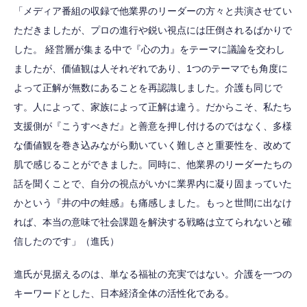
「メディア番組の収録で他業界のリーダーの方々と共演させてい
ただきましたが、プロの進行や鋭い視点には圧倒されるばかりで
した。 経営層が集まる中で『心の力』をテーマに議論を交わし
ましたが、価値観は人それぞれであり、1つのテーマでも角度に
よって正解が無数にあることを再認識しました。介護も同じで
す。人によって、家族によって正解は違う。だからこそ、私たち
支援側が『こうすべきだ』と善意を押し付けるのではなく、多様
な価値観を巻き込みながら動いていく難しさと重要性を、改めて
肌で感じることができました。同時に、他業界のリーダーたちの
話を聞くことで、自分の視点がいかに業界内に凝り固まっていた
かという『井の中の蛙感』も痛感しました。もっと世間に出なけ
れば、本当の意味で社会課題を解決する戦略は立てられないと確
信したのです」（進氏）
進氏が見据えるのは、単なる福祉の充実ではない。介護を一つの
キーワードとした、日本経済全体の活性化である。