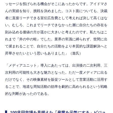
ッセージを投げられる機会がそこにあったからです。アイドマさ
んの実績を知り、挑戦を決めました。コスト面についても、決裁
者に直接リーチできる宣伝広告費として考えれば決して高くはな
い。むしろ、これまでリーチできなかった層に自分たちの存在を
刻み込める価値の方が遥かに大きいと考えたのです。私たちはこ
れまで『井の中の蛙』でした。業界の常識に縛られず、世間に出
て揉まれることで、自分たちの活動をより本質的な課題解決へと
昇華させたいという思いもありました」（進氏）
「メディアユニット」導入にあたっては、出演後の二次利用、三
次利用の可能性も大きな魅力となった。ただ一度メディアに出る
だけでなく、その映像素材を販促ツールとして営業活動に活用す
ることで、地道な周知活動の効率を劇的に高められるという戦略
的な判断があったのである。
100兆円市場を見据えた「産業を元気にする」ビジョ