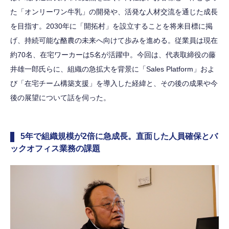
た「オンリーワン牛乳」の開発や、活発な人材交流を通じた成長
を目指す。2030年に「開拓村」を設立することを将来目標に掲
げ、持続可能な酪農の未来へ向けて歩みを進める。従業員は現在
約70名、在宅ワーカーは5名が活躍中。今回は、代表取締役の藤
井雄一郎氏らに、組織の急拡大を背景に「Sales Platform」およ
び「在宅チーム構築支援」を導入した経緯と、その後の成果や今
後の展望について話を伺った。
5年で組織規模が2倍に急成長。直面した人員確保とバ
ックオフィス業務の課題