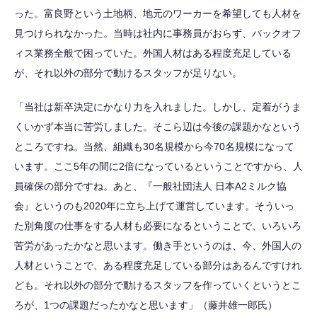
った。富良野という土地柄、地元のワーカーを希望しても人材を
見つけられなかった。当時は社内に事務員がおらず、バックオフ
ィス業務全般で困っていた。外国人材はある程度充足している
が、それ以外の部分で動けるスタッフが足りない。
「当社は新卒決定にかなり力を入れました。しかし、定着がうま
くいかず本当に苦労しました。そこら辺は今後の課題かなという
ところですね。当然、組織も30名規模から今70名規模になって
います。ここ5年の間に2倍になっているということですから、人
員確保の部分ですね。あと、『一般社団法人 日本A2ミルク協
会』というのも2020年に立ち上げて運営しています。そういっ
た別角度の仕事をする人材も必要になるということで、いろいろ
苦労があったかなと思います。働き手というのは、今、外国人の
人材ということで、ある程度充足している部分はあるんですけれ
ども。それ以外の部分で動けるスタッフを作っていくというとこ
ろが、1つの課題だったかなと思います」（藤井雄一郎氏）