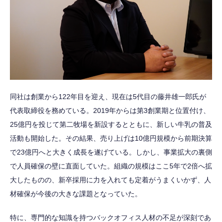
同社は創業から122年目を迎え、現在は5代目の藤井雄一郎氏が
代表取締役を務めている。2019年からは第3創業期と位置付け、
25億円を投じて第二牧場を新設するとともに、新しい牛乳の普及
活動も開始した。その結果、売り上げは10億円規模から前期決算
で23億円へと大きく成長を遂げている。しかし、事業拡大の裏側
で人員確保の壁に直面していた。組織の規模はここ5年で2倍へ拡
大したものの、新卒採用に力を入れても定着がうまくいかず、人
材確保が今後の大きな課題となっていた。
特に、専門的な知識を持つバックオフィス人材の不足が深刻であ