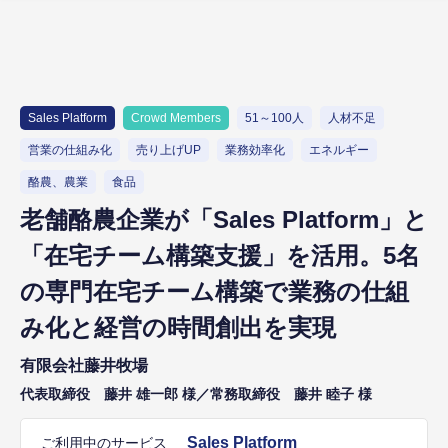
Sales Platform
Crowd Members
51～100人
人材不足
営業の仕組み化
売り上げUP
業務効率化
エネルギー
酪農、農業
食品
老舗酪農企業が「Sales Platform」と
「在宅チーム構築支援」を活用。5名
の専門在宅チーム構築で業務の仕組
み化と経営の時間創出を実現
有限会社藤井牧場
代表取締役 藤井 雄一郎 様／常務取締役 藤井 睦子 様
Sales Platform
ご利用中のサービス