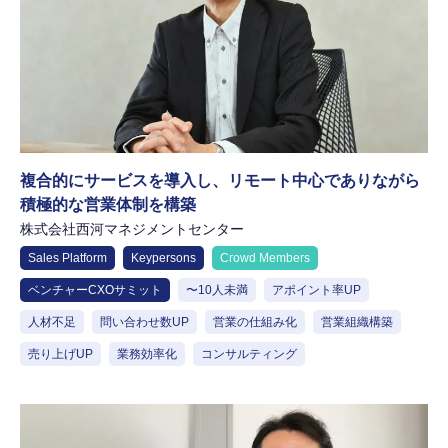
複合的にサービスを導入し、リモート中心でありながら
積極的な営業体制を構築
株式会社西河マネジメントセンター
Sales Platform
Keypersons
Crowd Members
ベンチャーCXOサミット
〜10人未満
アポイント率UP
人材不足
問い合わせ数UP
営業の仕組み化
営業組織構築
売り上げUP
業務効率化
コンサルティング