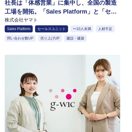
社長は「体感営業」に集中し、全国の製造
工場を開拓。「Sales Platform」と「セー
ルスユニット」の連携が生む新体制
株式会社ヤマト
Sales Platform
セールスユニット
〜10人未満
人材不足
問い合わせ数UP
売り上げUP
建設・建築