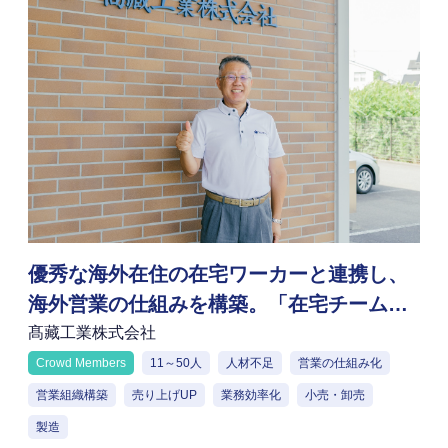
優秀な海外在住の在宅ワーカーと連携し、
海外営業の仕組みを構築。「在宅チーム構
築支援」で18ヵ国との輸出取引を実現
髙藏工業株式会社
Crowd Members
11～50人
人材不足
営業の仕組み化
営業組織構築
売り上げUP
業務効率化
小売・卸売
製造