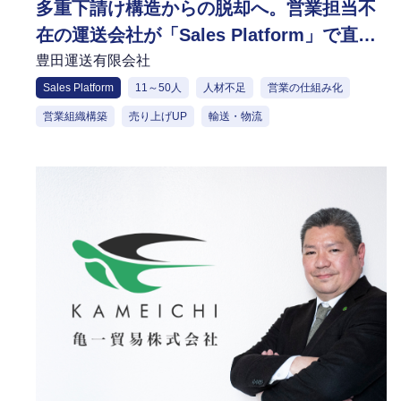
多重下請け構造からの脱却へ。営業担当不
在の運送会社が「Sales Platform」で直接
取引を開拓し、適正価格での受注を獲得
豊田運送有限会社
Sales Platform
11～50人
人材不足
営業の仕組み化
営業組織構築
売り上げUP
輸送・物流