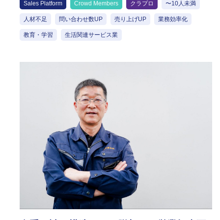
境と組織基盤を構築
Sales Platform
Crowd Members
クラプロ
〜10人未満
人材不足
問い合わせ数UP
売り上げUP
業務効率化
教育・学習
生活関連サービス業