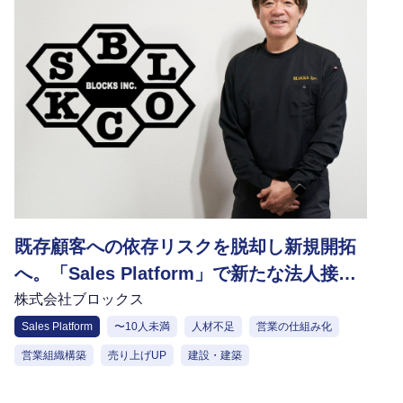
既存顧客への依存リスクを脱却し新規開拓
へ。「Sales Platform」で新たな法人接点
を創出
株式会社ブロックス
Sales Platform
〜10人未満
人材不足
営業の仕組み化
営業組織構築
売り上げUP
建設・建築