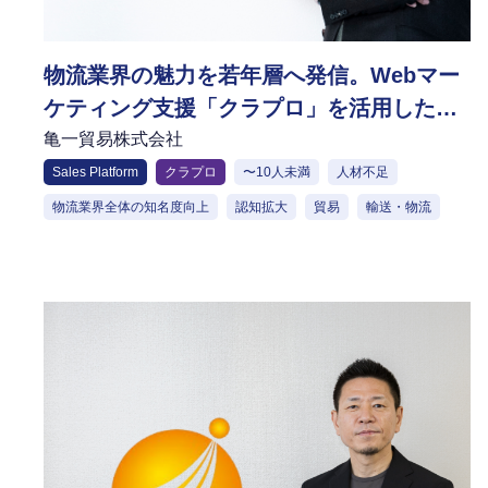
物流業界の魅力を若年層へ発信。Webマー
ケティング支援「クラプロ」を活用した知
名度向上の取り組み
亀一貿易株式会社
Sales Platform
クラプロ
〜10人未満
人材不足
物流業界全体の知名度向上
認知拡大
貿易
輸送・物流