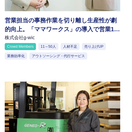
営業担当の事務作業を切り離し生産性が劇
的向上。「ママワークス」の導入で営業1名
当たりが担える売上規模が倍増
株式会社g-wic
Crowd Members
11～50人
人材不足
売り上げUP
業務効率化
アウトソーシング・代行サービス