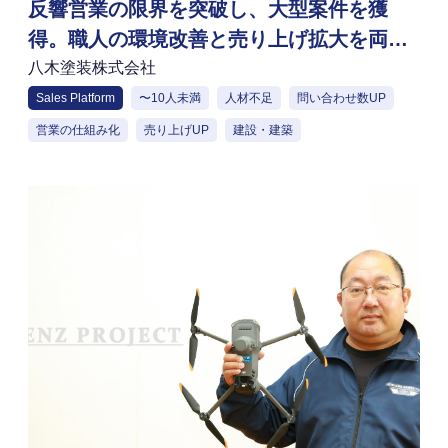
反響営業の限界を突破し、大型案件を獲
得。職人の環境改善と売り上げ拡大を両立
する「Sales Platform」活用法
八木塗装株式会社
Sales Platform
〜10人未満
人材不足
問い合わせ数UP
営業の仕組み化
売り上げUP
建設・建築