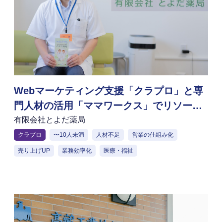
Webマーケティング支援「クラプロ」と専
門人材の活用「ママワークス」でリソース
不足を解消。地域密着型の薬局が挑む新た
有限会社とよだ薬局
な認知拡大
クラプロ
〜10人未満
人材不足
営業の仕組み化
売り上げUP
業務効率化
医療・福祉