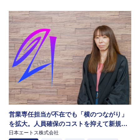
営業専任担当が不在でも「横のつながり」
を拡大。人員確保のコストを抑えて新規開
拓を推進する「Sales Platform」活用法
日本エートス株式会社