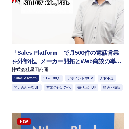
「Sales Platform」で月500件の電話営業
を外部化。メーカー開拓とWeb商談の導入
で、新たな営業スタイルを確立
株式会社星田商運
Sales Platform
51～100人
アポイント率UP
人材不足
問い合わせ数UP
営業の仕組み化
売り上げUP
輸送・物流
NEW