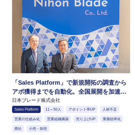
「Sales Platform」で新規開拓の調査から
アポ獲得までを自動化。全国展開を加速さ
せ、成約率向上に向けた次なる戦略へ
日本ブレード株式会社
Sales Platform
11～50人
アポイント率UP
人材不足
営業の仕組み化
営業組織構築
売り上げUP
業務効率化
商社
小売・卸売