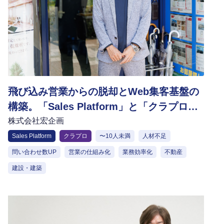
飛び込み営業からの脱却とWeb集客基盤の
構築。「Sales Platform」と「クラプロ」
の活用で不動産仕入れの効率化を実現
株式会社宏企画
Sales Platform
クラプロ
〜10人未満
人材不足
問い合わせ数UP
営業の仕組み化
業務効率化
不動産
建設・建築