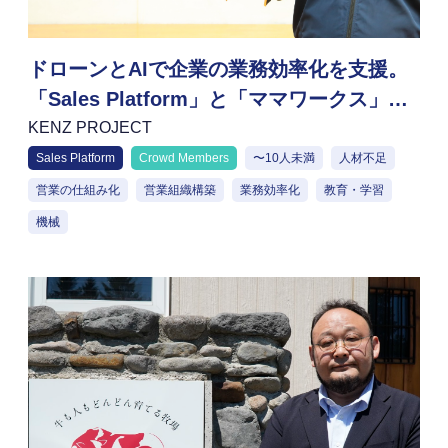
ドローンとAIで企業の業務効率化を支援。
「Sales Platform」と「ママワークス」で
営業・制作の基盤を構築
KENZ PROJECT
Sales Platform
Crowd Members
〜10人未満
人材不足
営業の仕組み化
営業組織構築
業務効率化
教育・学習
機械