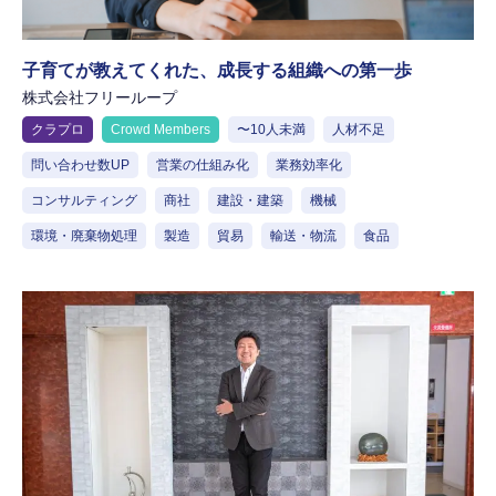
子育てが教えてくれた、成長する組織への第一歩
株式会社フリーループ
クラプロ
Crowd Members
〜10人未満
人材不足
問い合わせ数UP
営業の仕組み化
業務効率化
コンサルティング
商社
建設・建築
機械
環境・廃棄物処理
製造
貿易
輸送・物流
食品