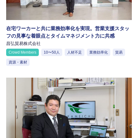
在宅ワーカーと共に業務効率化を実現。営業支援スタッ
フの見事な着眼点とタイムマネジメント力に共感
昌弘貿易株式会社
Crowd Members
10〜50人
人材不足
業務効率化
貿易
資源・素材