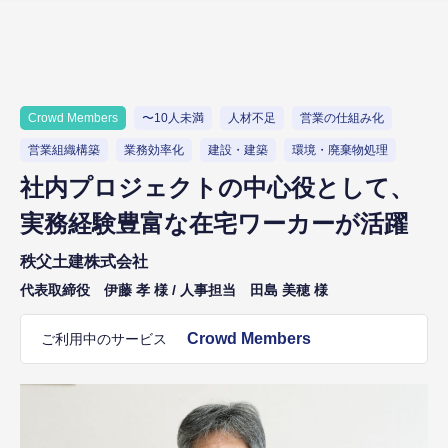
Crowd Members
〜10人未満
人材不足
営業の仕組み化
営業組織構築
業務効率化
建設・建築
環境・廃棄物処理
社内プロジェクトの中心役として、
実務経験豊富な在宅ワーカーが活躍
秩父土建株式会社
代表取締役 伊藤 孝 様 / 人事担当 田島 美穂 様
Crowd Members
ご利用中のサービス