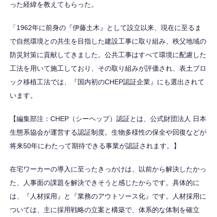
った経緯を教えてもらった。
「1962年に前身の『伊藤土木』として設立以来、現在に至るま
で自然環境との共生を目指した建設工事に取り組み、秩父地域の
防災対策に貢献してきました。公共工事はすべて環境に配慮した
工法を用いて施工しており、その取り組みが評価され、表土ブロ
ック移植工法では、『国内初のCHEP認証企業』にも選出されて
います。
【編集部注：CHEP（シーヘップ）認証とは、公式財団法人 日本
生態系協会が運営する認証制度。生物多様性の保全や回復などが
将来50年にわたって期待できる事業が認証されます。】
在宅ワーカーの導入に至ったきっかけは、以前から解決したかっ
た、人事面の課題を解決できそうと感じたからです。具体的に
は、『人材採用』と『業務のアウトソース化』です。人材採用に
ついては、主に採用戦略の立案と構築で、体系的な体制を確立