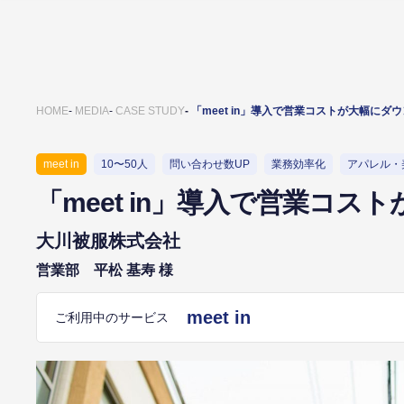
HOME
MEDIA
CASE STUDY
「meet in」導入で営業コストが大幅に
meet in
10〜50人
問い合わせ数UP
業務効率化
アパレル・
「meet in」導入で営業コ
大川被服株式会社
営業部 平松 基寿 様
meet in
ご利用中のサービス