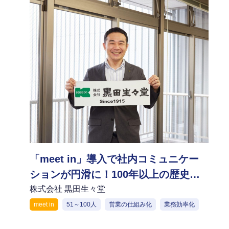
「meet in」導入で社内コミュニケー
ションが円滑に！100年以上の歴史を
持つ企業が新しい働き方を実現
株式会社 黒田生々堂
meet in
51～100人
営業の仕組み化
業務効率化