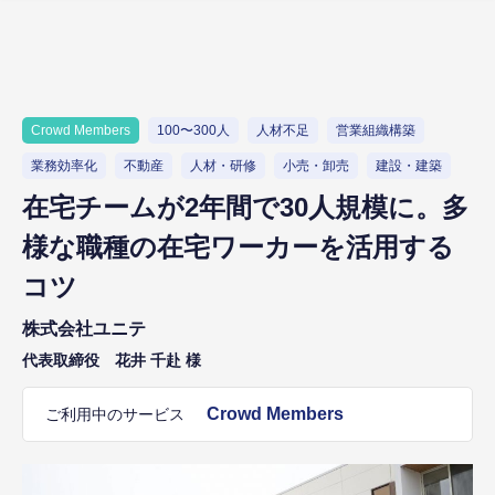
Crowd Members
100〜300人
人材不足
営業組織構築
業務効率化
不動産
人材・研修
小売・卸売
建設・建築
在宅チームが2年間で30人規模に。多
様な職種の在宅ワーカーを活用する
コツ
株式会社ユニテ
代表取締役 花井 千赴 様
Crowd Members
ご利用中のサービス