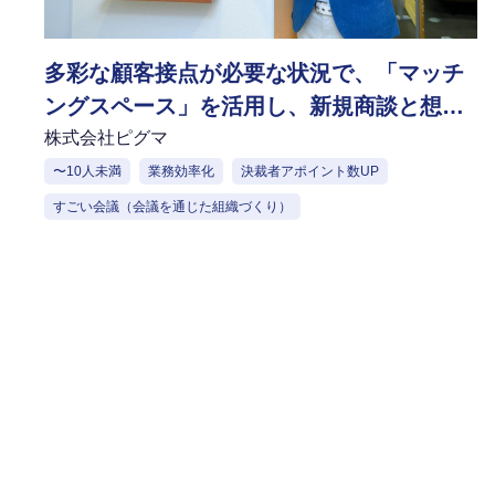
多彩な顧客接点が必要な状況で、「マッチ
ングスペース」を活用し、新規商談と想定
の5倍以上の粗利を獲得
株式会社ピグマ
〜10人未満
業務効率化
決裁者アポイント数UP
すごい会議（会議を通じた組織づくり）