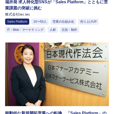
福井発 求人特化型SNSが「Sales Platform」とともに営
業課題の突破に挑む
株式会社tec.tec
Sales Platform
10〜50人
営業の仕組み化
売り上げUP
IT・Web・マーケティング
人材
広告・制作
能動的な新規開拓営業への転換。「Sales Platform」の