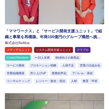
「ママワークス」と「サービス開発支援ユニット」で組
織と事業を再構築。年商100億円のグループ構想へ挑む
ReMueの軌跡
株式会社ReMue
メディアユニット
システム開発支援ユニット
クラプロ
Crowd Members
〜10人未満
BtoB向けの新商品
サービス開発
プロモーション戦略
人材不足
営業の仕組み化
営業組織構築
売り上げUP
業務効率化
アパレル・美容
コンサルティング
レジャー・観光・宿泊
人材
教育・学習