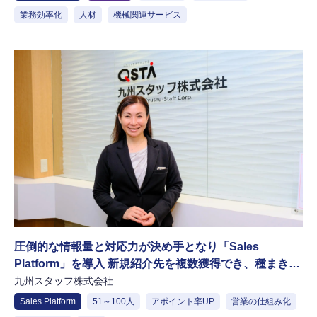
業務効率化
人材
機械関連サービス
圧倒的な情報量と対応力が決め手となり「Sales
Platform」を導入 新規紹介先を複数獲得でき、種まきの
継続にも期待
九州スタッフ株式会社
Sales Platform
51～100人
アポイント率UP
営業の仕組み化