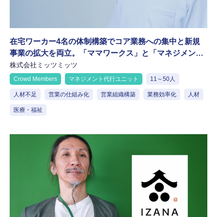
在宅ワーカー4名の体制構築でコア業務への集中と新規
事業の拡大を両立。「ママワークス」と「マネジメント
代行ユニット」で目指す生産性の高い精鋭組織
株式会社ミッツミッツ
Crowd Members
マネジメント代行ユニット
11～50人
人材不足
営業の仕組み化
営業組織構築
業務効率化
人材
医療・福祉