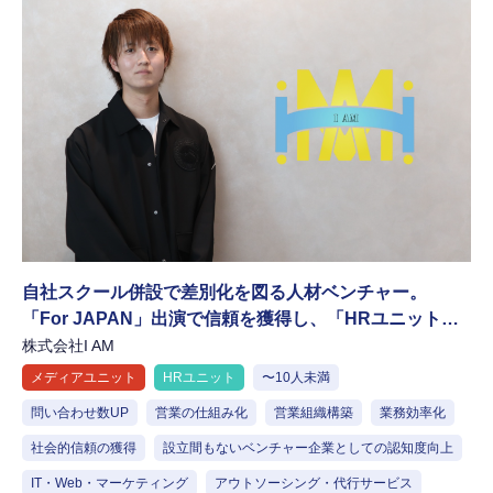
自社スクール併設で差別化を図る人材ベンチャー。
「For JAPAN」出演で信頼を獲得し、「HRユニット」
で次なる組織改革へ
株式会社I AM
メディアユニット
HRユニット
〜10人未満
問い合わせ数UP
営業の仕組み化
営業組織構築
業務効率化
社会的信頼の獲得
設立間もないベンチャー企業としての認知度向上
IT・Web・マーケティング
アウトソーシング・代行サービス