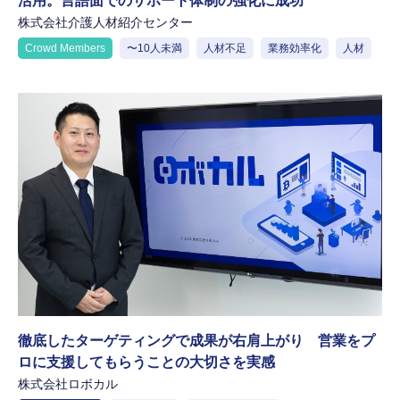
活用。言語面でのサポート体制の強化に成功
株式会社介護人材紹介センター
Crowd Members
〜10人未満
人材不足
業務効率化
人材
徹底したターゲティングで成果が右肩上がり 営業をプ
ロに支援してもらうことの大切さを実感
株式会社ロボカル