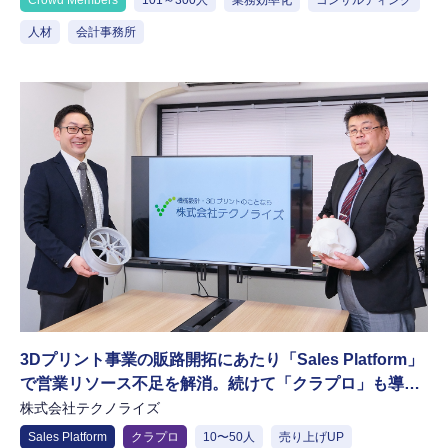
Crowd Members
101～300人
業務効率化
コンサルティング
人材
会計事務所
3Dプリント事業の販路開拓にあたり「Sales Platform」
で営業リソース不足を解消。続けて「クラプロ」も導入
し、強力な導線を構築できた
株式会社テクノライズ
Sales Platform
クラプロ
10〜50人
売り上げUP