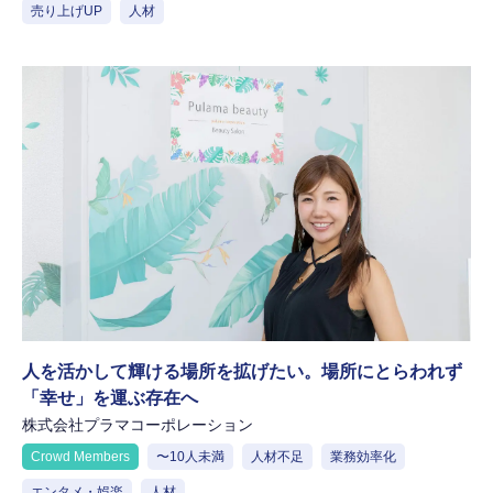
売り上げUP
人材
人を活かして輝ける場所を拡げたい。場所にとらわれず
「幸せ」を運ぶ存在へ
株式会社プラマコーポレーション
Crowd Members
〜10人未満
人材不足
業務効率化
エンタメ・娯楽
人材