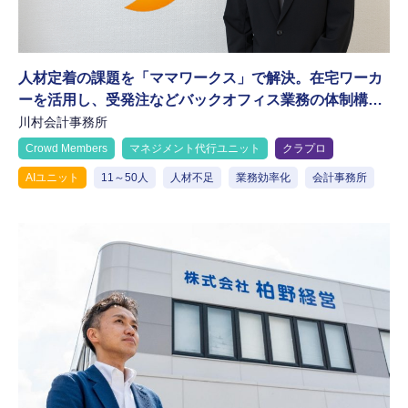
人材定着の課題を「ママワークス」で解決。在宅ワーカ
ーを活用し、受発注などバックオフィス業務の体制構築
と生産性向上を実現
川村会計事務所
Crowd Members
マネジメント代行ユニット
クラプロ
AIユニット
11～50人
人材不足
業務効率化
会計事務所