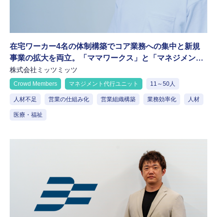
在宅ワーカー4名の体制構築でコア業務への集中と新規
事業の拡大を両立。「ママワークス」と「マネジメント
代行ユニット」で目指す生産性の高い精鋭組織
株式会社ミッツミッツ
Crowd Members
マネジメント代行ユニット
11～50人
人材不足
営業の仕組み化
営業組織構築
業務効率化
人材
医療・福祉