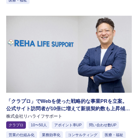
医療・福祉
「クラプロ」でWebを使った戦略的な事業PRを立案。
公式サイト訪問者が10倍に増えて新規契約数も上昇傾向
に
株式会社リハライフサポート
クラプロ
10〜50人
アポイント率UP
問い合わせ数UP
営業の仕組み化
業務効率化
コンサルティング
医療・福祉