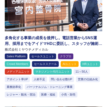
多角化する事業の成長を後押し。電話営業からSNS運
用、採用までをアイドマHDに委託し、スタッフが施術に
集中できる環境を実現
株式会社ミヤウチメディカル
Sales Platform
セールスユニット
クラプロ
Crowd Members
セールススクール
AIユニット
HRユニット
メディアユニット
マネジメント代行ユニット
11～50人
アポイント率UP
人材不足
問い合わせ数UP
営業の仕組み化
業務効率化
パーソナルジム・トレーニング事業
レジャー・観光・宿泊
医療・福祉
小売・卸売