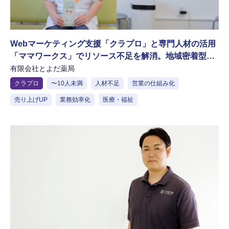
Webマーケティング支援「クラプロ」と専門人材の活用
「ママワークス」でリソース不足を解消。地域密着型の
薬局が挑む新たな認知拡大
有限会社とよだ薬局
クラプロ
〜10人未満
人材不足
営業の仕組み化
売り上げUP
業務効率化
医療・福祉