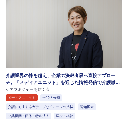
介護業界の枠を超え、企業の決裁者層へ直接アプロー
チ。「メディアユニット」を通じた情報発信で介護離職
を防ぐ新たな社会を構築
ケアマネジャーを紡ぐ会
メディアユニット
〜10人未満
介護に対するネガティブなイメージの払拭
認知拡大
公共機関・団体・特殊法人
医療・福祉