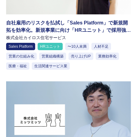
自社雇用のリスクを払拭し「Sales Platform」で新規開
拓を効率化。新規事業に向け「HRユニット」で採用強化
も
株式会社カイロス住宅サービス
Sales Platform
HRユニット
〜10人未満
人材不足
営業の仕組み化
営業組織構築
売り上げUP
業務効率化
医療・福祉
生活関連サービス業