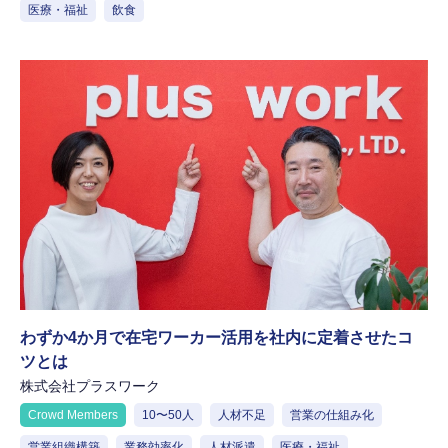
医療・福祉
飲食
わずか4か月で在宅ワーカー活用を社内に定着させたコ
ツとは
株式会社プラスワーク
Crowd Members
10〜50人
人材不足
営業の仕組み化
営業組織構築
業務効率化
人材派遣
医療・福祉