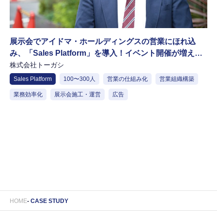
展示会でアイドマ・ホールディングスの営業にほれ込
み、「Sales Platform」を導入！イベント開催が増える
中、獲得リードから新規契約に期待
株式会社トーガシ
Sales Platform
100〜300人
営業の仕組み化
営業組織構築
業務効率化
展示会施工・運営
広告
HOME
CASE STUDY