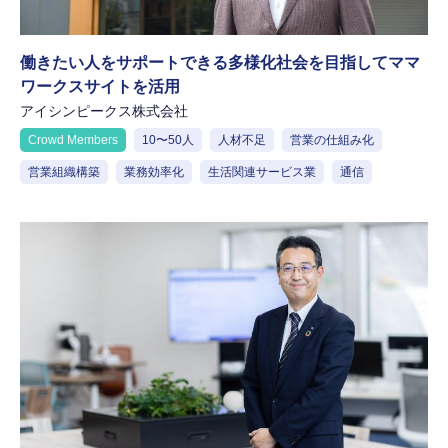
働きたい人をサポートできる多様化社会を目指してママ
ワークスサイトを活用
アイシンピークス株式会社
Crowd Members
10〜50人
人材不足
営業の仕組み化
営業組織構築
業務効率化
生活関連サービス業
通信