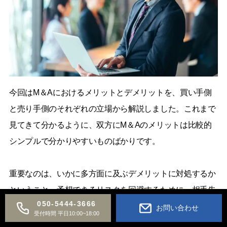
今回はM＆Aにおけるメリットとデメリットを、買い手側
と売り手側のそれぞれの立場から解説しました。これまで
見てきて分かるように、双方にM＆Aのメリットは比較的
シンプルで分かりやすいものばかりです。
重要なのは、いかに多方面に及ぶデメリットに対処するか
ということ。予想できるリスクを回避するために、相手先
050-5444-3666
企業の選定から交渉の最終段階にいたるまで、しっかりと
お問い合わせ
受付時間 平日10:00~18:00
対策を立てる必要があります。また交渉相手の企業が抱え