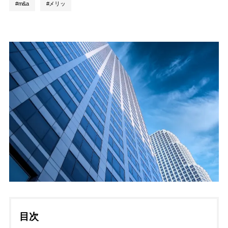
#m&a
#メリッ
目次