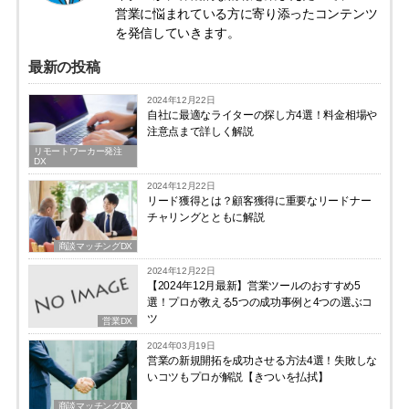
営業に悩まれている方に寄り添ったコンテンツ
を発信していきます。
最新の投稿
2024年12月22日
自社に最適なライターの探し方4選！料金相場や
注意点まで詳しく解説
リモートワーカー発注
DX
2024年12月22日
リード獲得とは？顧客獲得に重要なリードナー
チャリングとともに解説
商談マッチングDX
2024年12月22日
【2024年12月最新】営業ツールのおすすめ5
選！プロが教える5つの成功事例と4つの選ぶコ
ツ
営業DX
2024年03月19日
営業の新規開拓を成功させる方法4選！失敗しな
いコツもプロが解説【きついを払拭】
商談マッチングDX