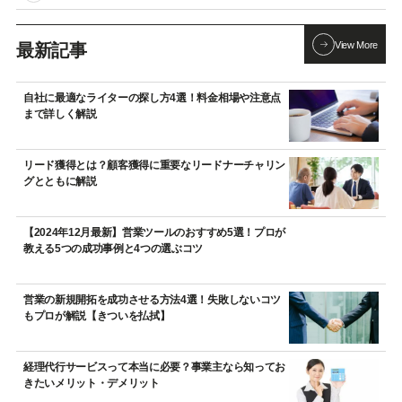
View More
最新記事
自社に最適なライターの探し方4選！料金相場や注意点
まで詳しく解説
リード獲得とは？顧客獲得に重要なリードナーチャリン
グとともに解説
【2024年12月最新】営業ツールのおすすめ5選！プロが
教える5つの成功事例と4つの選ぶコツ
営業の新規開拓を成功させる方法4選！失敗しないコツ
もプロが解説【きついを払拭】
経理代行サービスって本当に必要？事業主なら知ってお
きたいメリット・デメリット