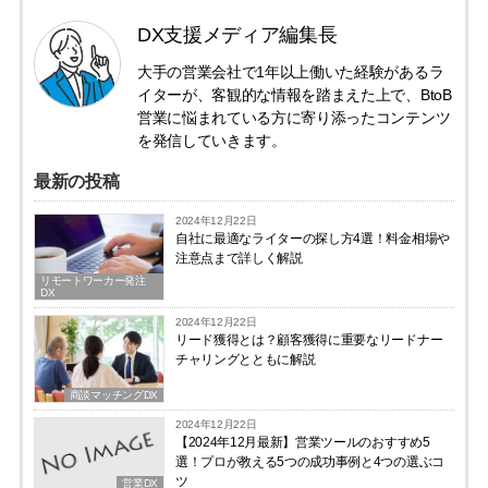
DX支援メディア編集長
大手の営業会社で1年以上働いた経験があるラ
イターが、客観的な情報を踏まえた上で、BtoB
営業に悩まれている方に寄り添ったコンテンツ
を発信していきます。
最新の投稿
2024年12月22日
自社に最適なライターの探し方4選！料金相場や
注意点まで詳しく解説
リモートワーカー発注
DX
2024年12月22日
リード獲得とは？顧客獲得に重要なリードナー
チャリングとともに解説
商談マッチングDX
2024年12月22日
【2024年12月最新】営業ツールのおすすめ5
選！プロが教える5つの成功事例と4つの選ぶコ
ツ
営業DX