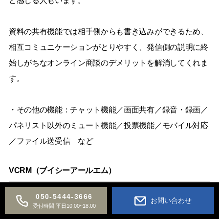
と感じる人もいます。
資料の共有機能では相手側からも書き込みができるため、
相互コミュニケーションがとりやすく、発信側の説明に終
始しがちなオンライン商談のデメリットを解消してくれま
す。
・その他の機能：チャット機能／画面共有／録音・録画／
パネリスト以外のミュート機能／投票機能／モバイル対応
／ファイル送受信 など
VCRM（ブイシーアールエム）
VCRMは使いやすさにこだわった画面設計と導入のしやす
050-5444-3666
お問い合わせ
受付時間 平日10:00~18:00
さで人気のインサイドセースル用オンライン商談システム