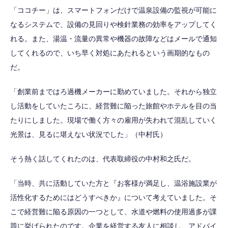
「ココチー」は、スマートフォンだけで温泉設備の監視が可能に
なるシステムで、設備の見回りや検針業務の効率をアップしてく
れる。また、湯温・流量の異常や機器の故障などはメールで通知
してくれるので、いち早く対処にあたれるという画期的なもの
だ。
「創業前まではろ過機メーカーに勤めていました。それから独立
し活動をしていたころに、経営難に陥った旅館やホテルを目の当
たりにしました。現場で働く方々の雇用が失われて混乱していく
光景は、見るに堪えない状況でした」（中村氏）
そう熱く話してくれたのは、代表取締役の中村和之氏だ。
「当時、共に活動していた方と『お客様が満足し、温浴施設業が
活性化するためにはどうすべきか』について考えていました。そ
こで経営難に陥る原因の一つとして、水道や燃料の使用過多が課
題に挙げられたのです。企業を経営する友人に相談し、アドバイ