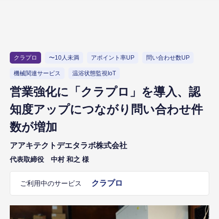
クラプロ
〜10人未満
アポイント率UP
問い合わせ数UP
機械関連サービス
温浴状態監視IoT
営業強化に「クラプロ」を導入、認
知度アップにつながり問い合わせ件
数が増加
アアキテクトデエタラボ株式会社
代表取締役 中村 和之 様
クラプロ
ご利用中のサービス