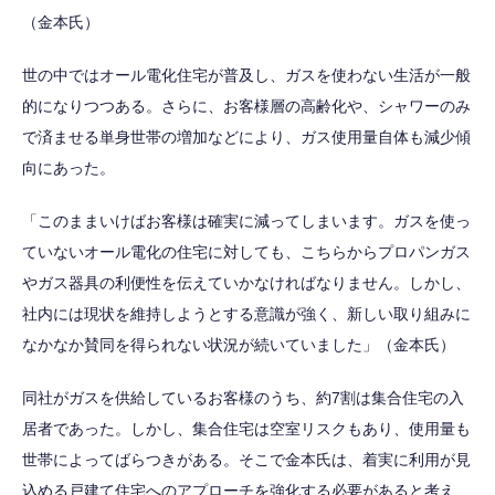
（金本氏）
世の中ではオール電化住宅が普及し、ガスを使わない生活が一般
的になりつつある。さらに、お客様層の高齢化や、シャワーのみ
で済ませる単身世帯の増加などにより、ガス使用量自体も減少傾
向にあった。
「このままいけばお客様は確実に減ってしまいます。ガスを使っ
ていないオール電化の住宅に対しても、こちらからプロパンガス
やガス器具の利便性を伝えていかなければなりません。しかし、
社内には現状を維持しようとする意識が強く、新しい取り組みに
なかなか賛同を得られない状況が続いていました」（金本氏）
同社がガスを供給しているお客様のうち、約7割は集合住宅の入
居者であった。しかし、集合住宅は空室リスクもあり、使用量も
世帯によってばらつきがある。そこで金本氏は、着実に利用が見
込める戸建て住宅へのアプローチを強化する必要があると考え