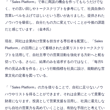
「『Sales Platform』で単に商談の機会を作ってもらうだけでな
く、その言い回しやトークスクリプトを参考にして、社員自身の
営業レベルを上げてほしいという思いがありました。提供された
ノウハウを吸収し、自分たちの力に変えていくことが今後の課題
だと感じています」（金本氏）
現在、同社は企業向け営業を担当する専任者を配置し、「Sales
Platform」の活用によって蓄積された企業リストやトークスクリ
プトを活用して、自社主導での営業活動を強化する方針へと舵を
切っている。さらに、結果のみを追求するのではなく、「毎月5
件の見込み客を作る」という行動指標を社員に設け、能動的な営
業文化の定着を図っている。
「『Sales Platform』の力を借りることで、自社に足りないノウ
ハウやリストを得ることができます。それは企業にとって貴重な
財産になります。投資として営業支援を活用し、社員に還元しな
がら自社の営業力を高めていくことは、有効な手段だと考えてい