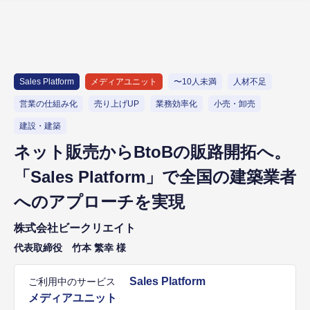
Sales Platform
メディアユニット
〜10人未満
人材不足
営業の仕組み化
売り上げUP
業務効率化
小売・卸売
建設・建築
ネット販売からBtoBの販路開拓へ。
「Sales Platform」で全国の建築業者
へのアプローチを実現
株式会社ビークリエイト
代表取締役 竹本 繁幸 様
Sales Platform
ご利用中のサービス
メディアユニット