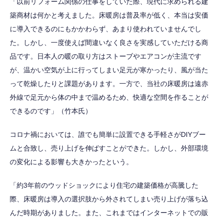
「以前リフォーム関係の仕事をしていた際、現代に求められる建
築商材は何かと考えました。床暖房は普及率が低く、本当は安価
に導入できるのにもかかわらず、あまり使われていませんでし
た。しかし、一度使えば間違いなく良さを実感していただける商
品です。日本人の暖の取り方はストーブやエアコンが主流です
が、温かい空気が上に行ってしまい足元が寒かったり、風が当た
って乾燥したりと課題があります。一方で、当社の床暖房は遠赤
外線で足元から体の中まで温めるため、快適な空間を作ることが
できるのです」（竹本氏）
コロナ禍においては、誰でも簡単に設置できる手軽さがDIYブー
ムと合致し、売り上げを伸ばすことができた。しかし、外部環境
の変化による影響も大きかったという。
「約3年前のウッドショックにより住宅の建築価格が高騰した
際、床暖房は導入の選択肢から外されてしまい売り上げが落ち込
んだ時期がありました。また、これまではインターネットでの販