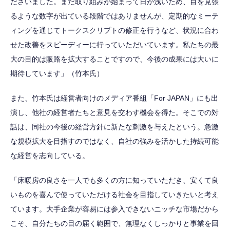
ださいました。まだ取り組みが始まって日が浅いため、目を見張
るような数字が出ている段階ではありませんが、定期的なミーテ
ィングを通じてトークスクリプトの修正を行うなど、状況に合わ
せた改善をスピーディーに行っていただいています。私たちの最
大の目的は販路を拡大することですので、今後の成果には大いに
期待しています」（竹本氏）
また、竹本氏は経営者向けのメディア番組「For JAPAN」にも出
演し、他社の経営者たちと意見を交わす機会を得た。そこでの対
話は、同社の今後の経営方針に新たな刺激を与えたという。急激
な規模拡大を目指すのではなく、自社の強みを活かした持続可能
な経営を志向している。
「床暖房の良さを一人でも多くの方に知っていただき、安くて良
いものを喜んで使っていただける社会を目指していきたいと考え
ています。大手企業が容易には参入できないニッチな市場だから
こそ、自分たちの目の届く範囲で、無理なくしっかりと事業を回